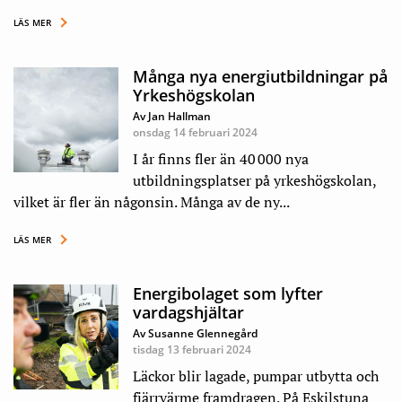
LÄS MER
Många nya energiutbildningar på
Yrkeshögskolan
Av Jan Hallman
onsdag 14 februari 2024
I år finns fler än 40 000 nya
utbildningsplatser på yrkeshögskolan,
vilket är fler än någonsin. Många av de ny...
LÄS MER
Energibolaget som lyfter
vardagshjältar
Av Susanne Glennegård
tisdag 13 februari 2024
Läckor blir lagade, pumpar utbytta och
fjärrvärme framdragen. På Eskilstuna