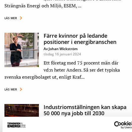
Strängnäs Energi och Miljö, ESEM, ...
LÄS MER
Färre kvinnor på ledande
positioner i energibranschen
Av Johan Wickström
tisdag 16 januari 2024
Ett företag med 75 procent män där
vd:n heter Anders. Så ser det typiska
svenska energibolaget ut, enligt Kraf...
LÄS MER
Industriomställningen kan skapa
50 000 nya jobb till 2030
Av Johan Wickström
torsdag 14 december 2023