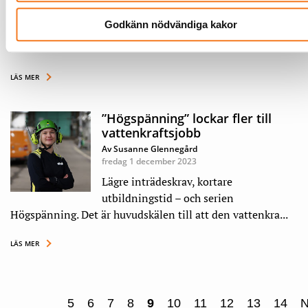
En förbättring per medarbetare och
Godkänn nödvändiga kakor
vecka är målet för Jönköping Energi.
Vd:n Fridolf Eskilsson – som också är ...
LÄS MER
”Högspänning” lockar fler till
vattenkraftsjobb
Av Susanne Glennegård
fredag 1 december 2023
Lägre inträdeskrav, kortare
utbildningstid – och serien
Högspänning. Det är huvudskälen till att den vattenkra...
LÄS MER
5
6
7
8
9
10
11
12
13
14