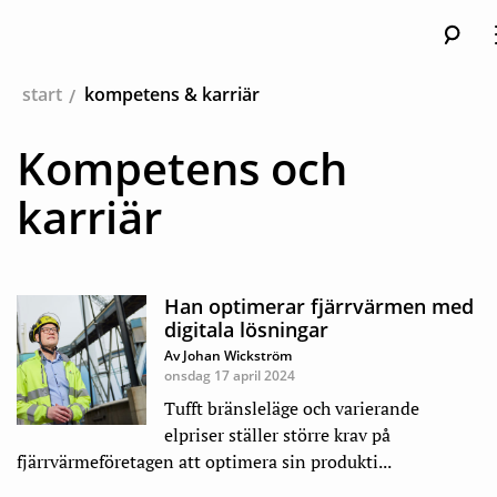
Sök
Huv
start
kompetens & karriär
Kompetens och
karriär
Han optimerar fjärrvärmen med
digitala lösningar
Av Johan Wickström
onsdag 17 april 2024
Tufft bränsleläge och varierande
elpriser ställer större krav på
fjärrvärmeföretagen att optimera sin produkti...