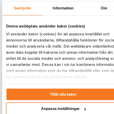
Efterfrågan på klimateffektiva varor och
tjänster skapar ett gyllene exportläge
Samtycke
Information
Om
för Sverige. Den gröna industr...
LÄS MER
Denna webbplats använder kakor (cookies)
Vi använder kakor (cookies) för att anpassa innehållet och
Renässans för Ringhals
annonserna till användarna, tillhandahålla funktioner för socia
Av Ann-Sofie Borglund
medier och analysera vår trafik. Din webbläsare vidarebeford
onsdag 6 december 2023
även data kopplat till kakorna och annan information från din
Från avveckling till utveckling.
enhet till de sociala medier och annons- och analysföretag 
Kärnkraftsdebatten har svängt rejält de
vi samarbetar med. Dessa kan i sin tur kombinera informati
senaste åren och nu ligger nyinvester...
med annan information som du har tillhandahållit eller som d
har samlat in när du har använt deras tjänster.
LÄS MER
Tillåt alla kakor
Fridolf Eskilsson pekar ut
riktningen för energibranschen
Av Johan Wickström
Anpassa inställningar
måndag 4 december 2023