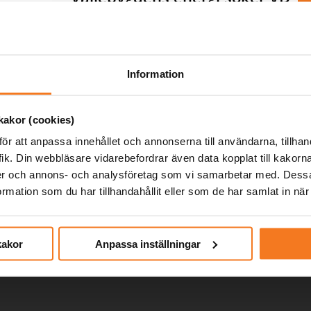
2026-07-20
Vallebygdens Energi
Axvall, Skara kommun
Information
Vill du tillsammans med oss arbeta med att 
säkra och utveckla vår verksamhet?
akor (cookies)
AN
ör att anpassa innehållet och annonserna till användarna, tillhand
Se mer
ik. Din webbläsare vidarebefordrar även data kopplat till kakorn
dier och annons- och analysföretag som vi samarbetar med. Dessa
mation som du har tillhandahållit eller som de har samlat in när
kakor
Anpassa inställningar