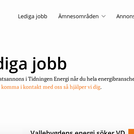
Huvudnavigation
Lediga jobb
Ämnesområden
Annon
diga jobb
atsannons i Tidningen Energi når du hela energibransch
t komma i kontakt med oss så hjälper vi dig
.
Vallebygdens energi söker VD