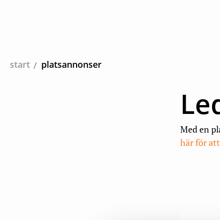
start
platsannonser
Le
Med en pl
här för at