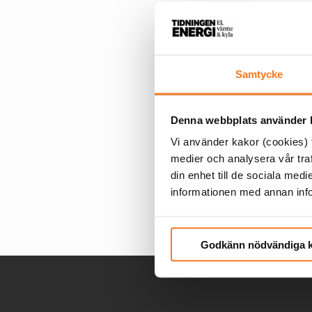
Samtycke
Denna webbplats använder k
TILL ANSÖK
Vi använder kakor (cookies) f
medier och analysera vår traf
din enhet till de sociala me
informationen med annan infor
Godkänn nödvändiga 