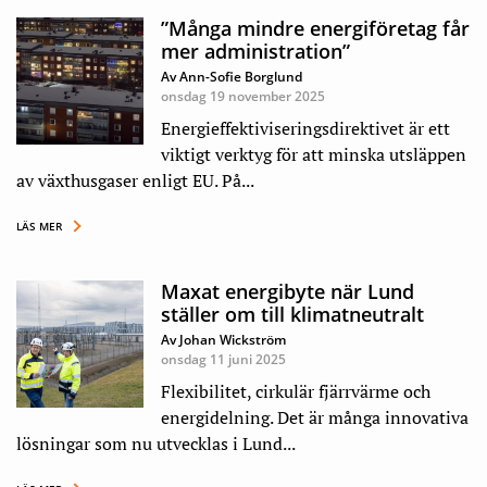
”Många mindre energiföretag får
mer administration”
Av Ann-Sofie Borglund
onsdag 19 november 2025
Energieffektiviseringsdirektivet är ett
viktigt verktyg för att minska utsläppen
av växthusgaser enligt EU. På...
LÄS MER
Maxat energibyte när Lund
ställer om till klimatneutralt
Av Johan Wickström
onsdag 11 juni 2025
Flexibilitet, cirkulär fjärrvärme och
energidelning. Det är många innovativa
lösningar som nu utvecklas i Lund...