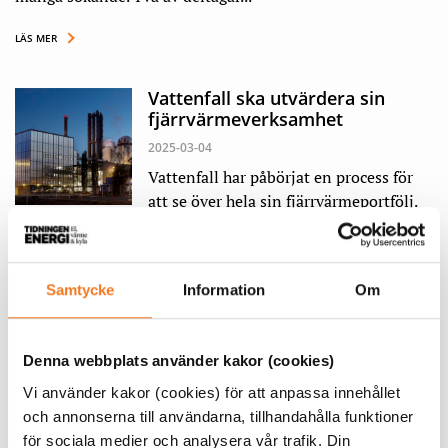
LÄS MER
Vattenfall ska utvärdera sin
fjärrvärmeverksamhet
2025-03-04
Vattenfall har påbörjat en process för
att se över hela sin fjärrvärmeportfölj.
Det kan innebära att all fjärrvärmeverksamhet i företaget
säljs på sikt. I Sverige har Vattenfall fj...
Samtycke
Information
Om
LÄS MER
Avloppsvatten ska kyla
Denna webbplats använder kakor (cookies)
batterifabriken i Göteborg
Vi använder kakor (cookies) för att anpassa innehållet
Av Ann-Sofie Borglund
torsdag 3 oktober 2024
och annonserna till användarna, tillhandahålla funktioner
för sociala medier och analysera vår trafik. Din
Kan man kyla en batterifabrik med