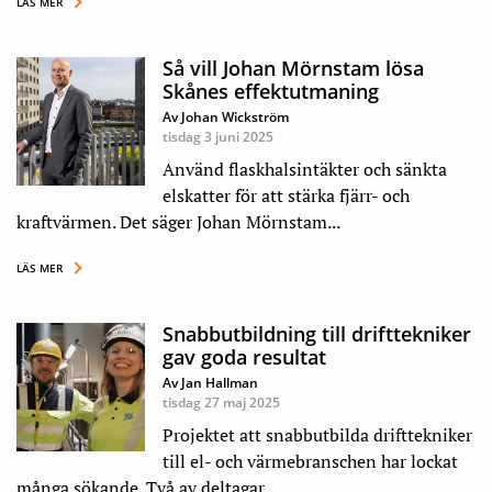
LÄS MER
Så vill Johan Mörnstam lösa
Skånes effektutmaning
Av Johan Wickström
tisdag 3 juni 2025
Använd flaskhalsintäkter och sänkta
elskatter för att stärka fjärr- och
kraftvärmen. Det säger Johan Mörnstam...
LÄS MER
Snabbutbildning till drifttekniker
gav goda resultat
Av Jan Hallman
tisdag 27 maj 2025
Projektet att snabbutbilda drifttekniker
till el- och värmebranschen har lockat
många sökande. Två av deltagar...