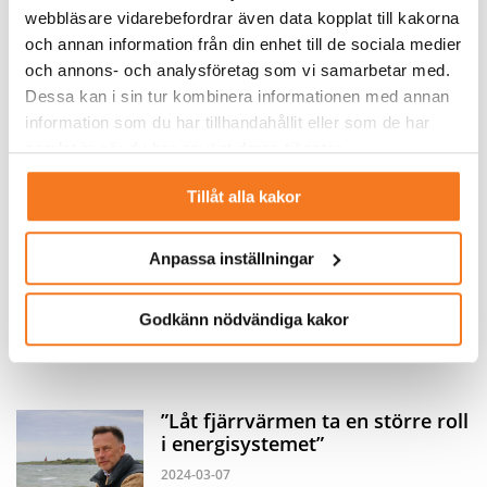
webbläsare vidarebefordrar även data kopplat till kakorna
avloppsvatten? Ja, i Göteborg blir man
och annan information från din enhet till de sociala medier
först i världen med att i stor skala ...
och annons- och analysföretag som vi samarbetar med.
LÄS MER
Dessa kan i sin tur kombinera informationen med annan
information som du har tillhandahållit eller som de har
samlat in när du har använt deras tjänster.
Stadsdelen som delar på värme
och kyla – och kapar effekt
Tillåt alla kakor
Av Anders Kristensson
tisdag 3 september 2024
I stadsdelen Krokslätts Fabriker i
Anpassa inställningar
Mölndal delar fastigheterna på värme
och kyla i ett system som består av bå...
Godkänn nödvändiga kakor
LÄS MER
”Låt fjärrvärmen ta en större roll
i energisystemet”
2024-03-07