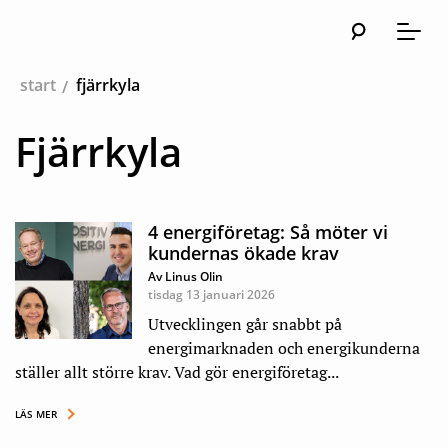
Sök
Huvudna
Meny
start
fjärrkyla
Fjärrkyla
4 energiföretag: Så möter vi
kundernas ökade krav
Av Linus Olin
tisdag 13 januari 2026
Utvecklingen går snabbt på
energimarknaden och energikunderna
ställer allt större krav. Vad gör energiföretag...
LÄS MER