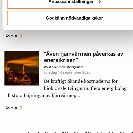
tisdag 19 september 2023
Anpassa inställningar
Försörjningstryggheten i det svenska
elsystemet har försämrats genom flera
Godkänn nödvändiga kakor
politiska beslut. Det konstaterar R...
LÄS MER
”Även fjärrvärmen påverkas av
energikrisen”
Av Ann-Sofie Borglund
torsdag 14 september 2023
De kraftigt ökande kostnaderna för
biobränsle tvingar nu flera energibolag
till stora höjningar av fjärrvärmep...
LÄS MER