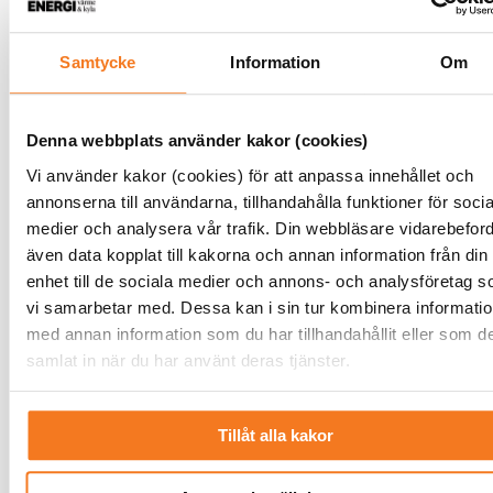
och anläggningar är komplicerade,
tidskrävande och dyra. En ofta förbi...
Samtycke
Information
Om
LÄS MER
Denna webbplats använder kakor (cookies)
”Räkna med fortsatt höga priser
Vi använder kakor (cookies) för att anpassa innehållet och
på biobränsle”
annonserna till användarna, tillhandahålla funktioner för socia
Av Linus Olin
medier och analysera vår trafik. Din webbläsare vidarebeford
måndag 25 september 2023
även data kopplat till kakorna och annan information från din
De skyhöga priserna på biobränsle lär
enhet till de sociala medier och annons- och analysföretag 
inte sjunka tillbaka till historiska
vi samarbetar med. Dessa kan i sin tur kombinera informati
nivåer i första taget, enligt Mårte...
med annan information som du har tillhandahållit eller som d
samlat in när du har använt deras tjänster.
LÄS MER
Riksrevisionen riktar skarp kritik
Tillåt alla kakor
mot politiska energibeslut
Av Johan Wickström