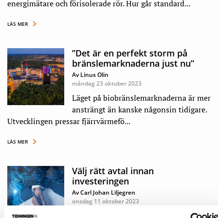
energimätare och förisolerade rör. Hur går standard...
LÄS MER
”Det är en perfekt storm på
bränslemarknaderna just nu”
Av Linus Olin
måndag 23 oktober 2023
Läget på biobränslemarknaderna är mer
ansträngt än kanske någonsin tidigare.
Utvecklingen pressar fjärrvärmefö...
LÄS MER
Välj rätt avtal innan
investeringen
Av Carl Johan Liljegren
onsdag 11 oktober 2023
Stora investeringar i processutrustning