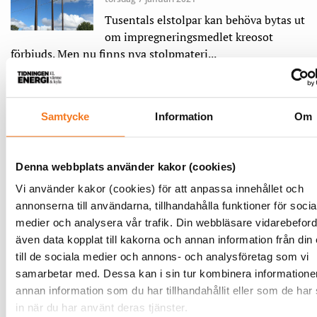
Tusentals elstolpar kan behöva bytas ut
om ­impregneringsmedlet kreosot
förbjuds. Men nu finns nya stolpmateri...
LÄS MER
Samtycke
Information
Om
”Nu ska vi bygga underjordiska
vindkraftsdammar”
2020-12-22
Denna webbplats använder kakor (cookies)
Den snabba ökningen av vindkraft
Vi använder kakor (cookies) för att anpassa innehållet och
skapar möjligheter för stålindustrin. I
annonserna till användarna, tillhandahålla funktioner för socia
Hybritprojektet planerar vi att lagra vätgas, producerad av
medier och analysera vår trafik. Din webbläsare vidarebeford
vindkraftsel, i stora bergrum som kan innehålla...
även data kopplat till kakorna och annan information från din
till de sociala medier och annons- och analysföretag som vi
LÄS MER
samarbetar med. Dessa kan i sin tur kombinera information
annan information som du har tillhandahållit eller som de har
Snabbar på energibolagens
in när du har använt deras tjänster.