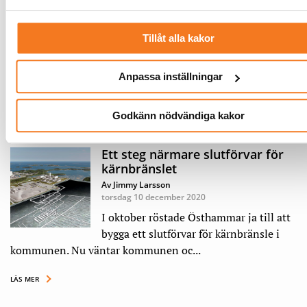
digitalisering
Av Linus Olin
söndag 20 december 2020
Tillåt alla kakor
Hur ska energibolagen klara den snabba
digitaliseringen? Samarbeta och börja
Anpassa inställningar
testa i liten skala, säger Maria ...
LÄS MER
Godkänn nödvändiga kakor
Ett steg närmare slutförvar för
kärnbränslet
Av Jimmy Larsson
torsdag 10 december 2020
I oktober röstade Östhammar ja till att
bygga ett slutförvar för kärnbränsle i
kommunen. Nu väntar kommunen oc...
LÄS MER