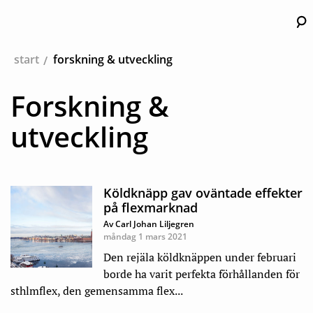
Hu
start
forskning & utveckling
Forskning &
utveckling
Köldknäpp gav oväntade effekter
på flexmarknad
Av Carl Johan Liljegren
måndag 1 mars 2021
Den rejäla köldknäppen under februari
borde ha varit perfekta förhållanden för
sthlmflex, den gemensamma flex...