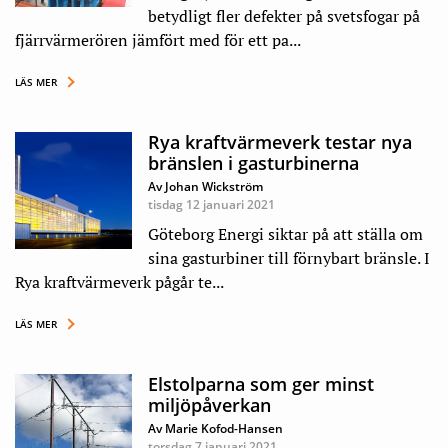
betydligt fler defekter på svetsfogar på
fjärrvärmerören jämfört med för ett pa...
LÄS MER
Rya kraftvärmeverk testar nya
bränslen i gasturbinerna
Av Johan Wickström
tisdag 12 januari 2021
Göteborg Energi siktar på att ställa om
sina gasturbiner till förnybart bränsle. I
Rya kraftvärmeverk pågår te...
LÄS MER
Elstolparna som ger minst
miljöpåverkan
Av Marie Kofod-Hansen
torsdag 7 januari 2021