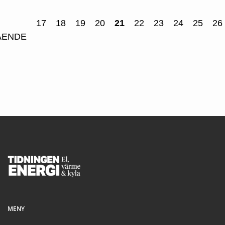
17
18
19
20
21
22
23
24
25
26
ÅENDE
Footer
MENY