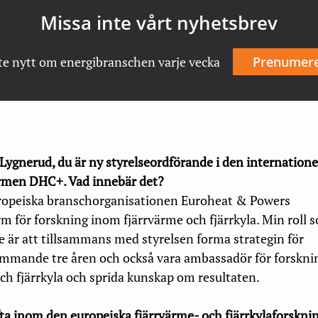
Missa inte vårt nyhetsbrev
te nytt om energibranschen varje vecka
Prenumer
 Lygnerud, du är ny styrelseordförande i den internatione
ormen DHC+. Vad innebär det?
ropeiska branschorganisationen Euroheat & Powers
m för forskning inom fjärrvärme och fjärrkyla. Min roll 
e är att tillsammans med styrelsen forma strategin för
mmande tre åren och också vara ambassadör för forskni
ch fjärrkyla och sprida kunskap om resultaten.
lyfta inom den europeiska fjärrvärme- och fjärrkylaforskn