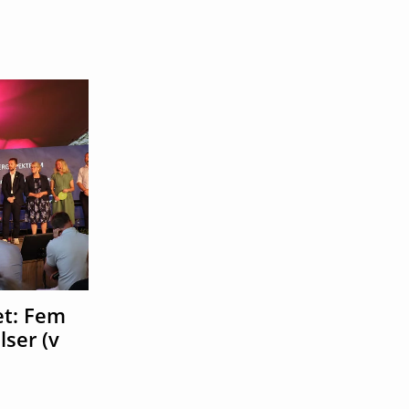
t: Fem
ser (v