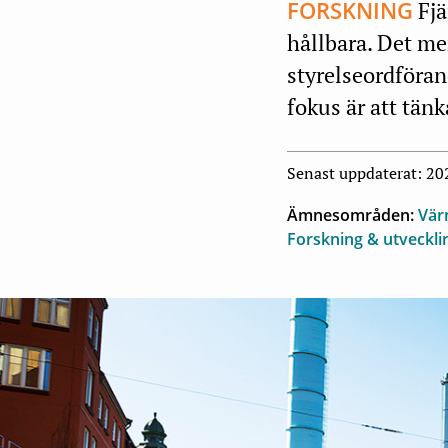
FORSKNING
Fjä
hållbara. Det me
styrelseordföra
fokus är att tänk
Senast uppdaterat: 2
Ämnesområden:
Vär
Forskning & utveckl