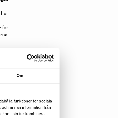
h hur
e för
erna
chen
t
Om
ahålla funktioner för sociala
ller
a och annan information från
us
 kan i sin tur kombinera