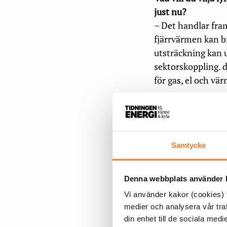
just nu?
– Det handlar fram
fjärrvärmen kan bi
utsträckning kan u
sektorskoppling. 
för gas, el och vä
– Det handlar des
och energi i form
fjärrkyla, men IE
Samtycke
växande område. M
behöver fasas ut, 
Denna webbplats använder k
Vad är din egen dri
Vi använder kakor (cookies) f
– Jag är docent i
medier och analysera vår traf
kan göras hållbara
din enhet till de sociala me