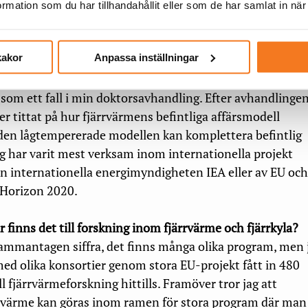
ning,, men jag drivs av att tänka affär före teknik och vil
mation som du har tillhandahållit eller som de har samlat in när
ärsutveckling.
kakor
Anpassa inställningar
gen forskning om?
 risker och riskhantering där jag studerade
 som ett fall i min doktorsavhandling. Efter avhandlinge
ker tittat på hur fjärrvärmens befintliga affärsmodell
en lågtempererade modellen kan komplettera befintlig
ag har varit mest verksam inom internationella projekt
en internationella energimyndigheten IEA eller av EU oc
Horizon 2020.
finns det till forskning inom fjärrvärme och fjärrkyla?
sammantagen siffra, det finns många olika program, men 
ed olika konsortier genom stora EU-projekt fått in 480
ll fjärrvärmeforskning hittills. Framöver tror jag att
rvärme kan göras inom ramen för stora program där man 