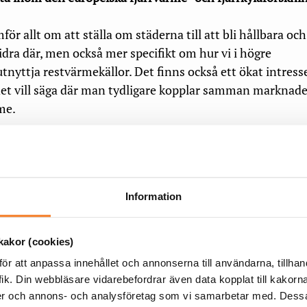
för allt om att ställa om städerna till att bli hållbara oc
dra där, men också mer specifikt om hur vi i högre
tnyttja restvärmekällor. Det finns också ett ökat intress
det vill säga där man tydligare kopplar samman marknad
rme.
sutom om forskning som berör gröna finanser till brans
 av en tjänst. Jag är mindre bevandrad inom forskning på
A kom förra året med en rapport som pekar ut kyla som et
Information
ånga av dagens lösningar har skadliga kylmedier som
så kyla blir nog ett viktigt område framöver.
akor (cookies)
vkraft till att ägna dig åt forskning?
ör att anpassa innehållet och annonserna till användarna, tillhand
 företagsekonomi och bedriver forskning på hur affärsmode
ik. Din webbläsare vidarebefordrar även data kopplat till kakorn
, ofta med fokus på fjärrvärme. Oftast är det tekniskt fok
dier och annons- och analysföretag som vi samarbetar med. Dessa