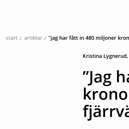
start
artiklar
”jag har fått in 480 miljoner kro
Kristina Lygnerud,
”Jag h
kronor
fjärr