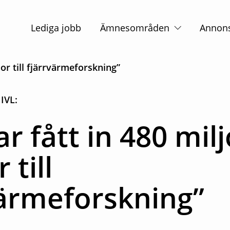
Huvudnavigation
Lediga jobb
Ämnesområden
Annon
nor till fjärrvärmeforskning”
 IVL:
ar fått in 480 mil
 till
värmeforskning”