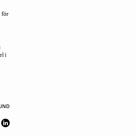
 för
a
l i
LUND