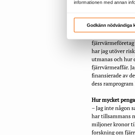
på fjärrvärmeforsk
informationen med annan infor
sätta fokus på aff
Godkänn nödvändiga 
Vad handlar din e
– Min huvudfåra är
fjärrvärmeföretag
har jag utöver ris
utmanas och hur d
fjärrvärmeaffär. J
finansierade av d
dess ramprogram 
Hur mycket pengar 
– Jag inte någon 
har tillsammans m
miljoner kronor ti
forskning om fjär