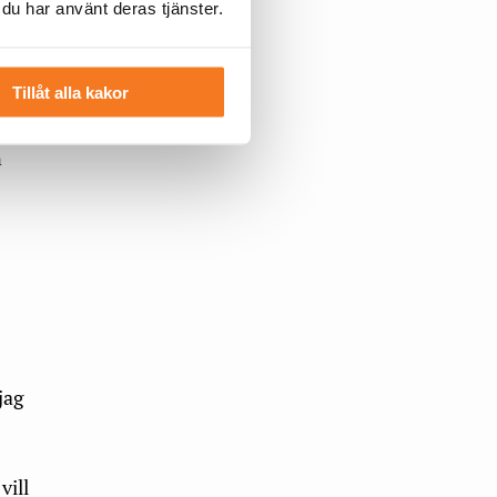
l
 du har använt deras tjänster.
Tillåt alla kakor
n
h
jag
vill