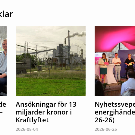
klar
de
Ansökningar för 13
Nyhetssvepe
–
miljarder kronor i
energihändel
Kraftlyftet
26-26)
2026-08-04
2026-06-25