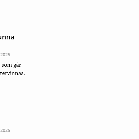
kunna
 2025
t som går
tervinnas.
 2025