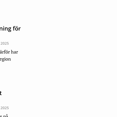
ing för
 2025
ärför har
egion
t
n
 2025
s på