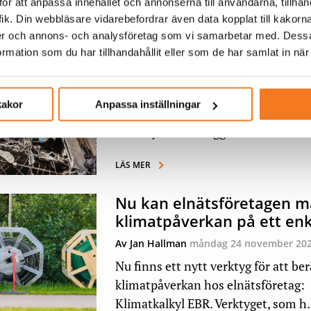
ör att anpassa innehållet och annonserna till användarna, tillhand
ik. Din webbläsare vidarebefordrar även data kopplat till kakorn
Ständig kamp för värmen i
dier och annons- och analysföretag som vi samarbetar med. Dessa
Ukraina
mation som du har tillhandahållit eller som de har samlat in när
Av Linus Olin
tisdag 25 november 2025
Kraftvärmeverket i den ukrainska s
kakor
Anpassa inställningar
Mykolajiv har befunnit sig nära fron
snart fyra år. Anläggnin...
LÄS MER
Nu kan elnätsföretagen m
klimatpåverkan på ett enk
Av Jan Hallman
måndag 24 november 20
Nu finns ett nytt verktyg för att be
klimatpåverkan hos elnätsföretag:
Klimatkalkyl EBR. Verktyget, som h.