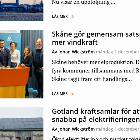
Nu visar en uppföljning ...
LÄS MER
Skåne gör gemensam satsn
mer vindkraft
Av Johan Wickström
måndag 1 december
Skåne behöver mer elproduktion. D
fyra kommuner tillsammans med R
Skåne tagit fram ett handlings...
LÄS MER
Gotland kraftsamlar för at
snabba på elektrifieringe
Av Johan Wickström
måndag 1 december
Ökad elektrifiering och mycket foku