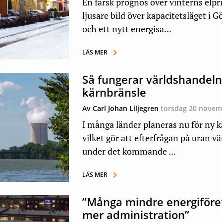
En färsk prognos över vinterns elpri
ljusare bild över kapacitetsläget i 
och ett nytt energisa...
LÄS MER
Så fungerar världshandel
kärnbränsle
Av Carl Johan Liljegren
torsdag 20 novem
I många länder planeras nu för ny k
vilket gör att efterfrågan på uran v
under det kommande ...
LÄS MER
”Många mindre energiföre
mer administration”