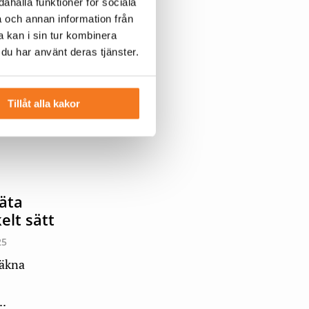
ahålla funktioner för sociala
a och annan information från
 krigets
 kan i sin tur kombinera
 du har använt deras tjänster.
taden
Tillåt alla kakor
tlinjen i
äta
elt sätt
25
räkna
..