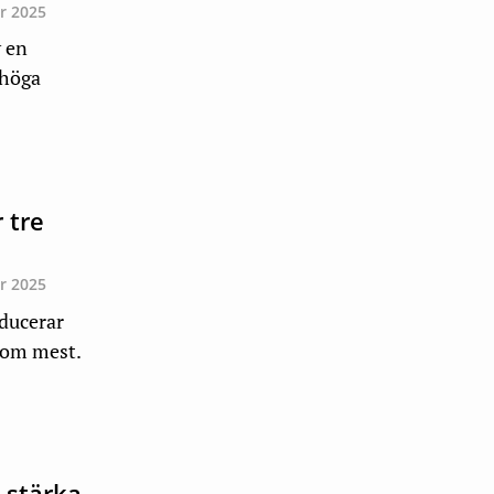
r 2025
v en
 höga
 tre
r 2025
oducerar
som mest.
 stärka