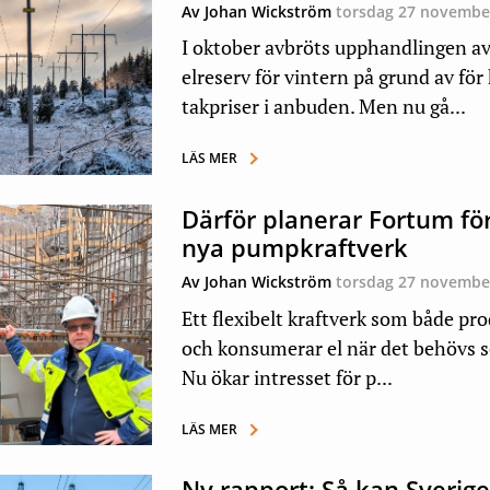
Av Johan Wickström
torsdag 27 novembe
I oktober avbröts upphandlingen a
elreserv för vintern på grund av för
takpriser i anbuden. Men nu gå...
LÄS MER
Därför planerar Fortum för
nya pumpkraftverk
Av Johan Wickström
torsdag 27 novembe
Ett flexibelt kraftverk som både pr
och konsumerar el när det behövs 
Nu ökar intresset för p...
LÄS MER
Ny rapport: Så kan Sverige