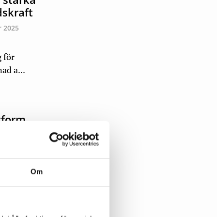
skraft
 2025
 för
ad a...
tform
ber 2025
e viktig
Om
 saknas