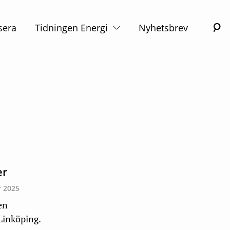
S
sera
Tidningen Energi
Nyhetsbrev
er
r 2025
en
 Linköping.