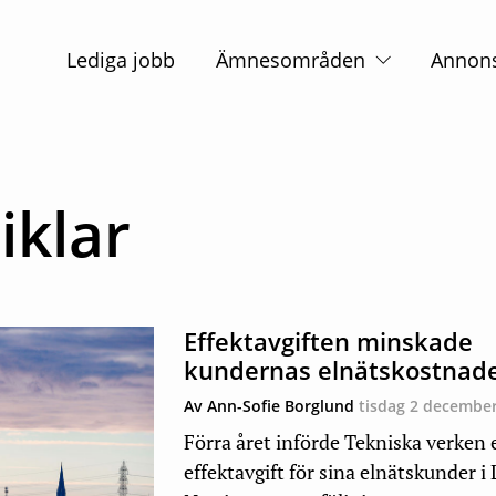
Huvudnavigation
Lediga jobb
Ämnesområden
Annon
iklar
Effektavgiften minskade
kundernas elnätskostnad
Av Ann-Sofie Borglund
tisdag 2 decembe
Förra året införde Tekniska verken 
effektavgift för sina elnätskunder i