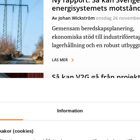
energisystemets motstånd
Av Johan Wickström
onsdag 26 november
Gemensam beredskapsplanering,
ekonomiska stöd till industriföretag
lagerhållning och en robust utbyggn
LÄS MER
Så kan V2G gå från projek
till marknaden
Av Ann-Sofie Borglund
onsdag 26 novem
Dubbelriktad laddning – V2G – kan g
Information
flexibilitet i elsystemet, men ännu
standarder, affärsmodel...
akor (cookies)
LÄS MER