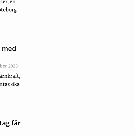
ser, en
Göteborg
n med
ber 2025
ärnkraft,
äntas öka
tag får