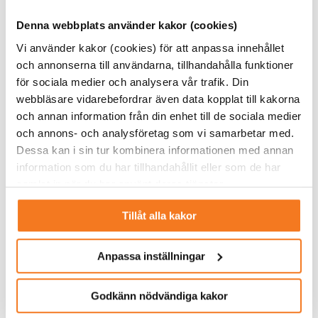
En annan faktor som spelade in var att bolaget nyligen
Denna webbplats använder kakor (cookies)
fått avslag på ett investeringsstöd från
Energimyndigheten.
Vi använder kakor (cookies) för att anpassa innehållet
och annonserna till användarna, tillhandahålla funktioner
Vi har ett moget projekt. Men
för sociala medier och analysera vår trafik. Din
webbläsare vidarebefordrar även data kopplat till kakorna
det måste finnas kunder och en
och annan information från din enhet till de sociala medier
marknad. Och även stödsystemet
och annons- och analysföretag som vi samarbetar med.
Dessa kan i sin tur kombinera informationen med annan
behöver utvecklas.
information som du har tillhandahållit eller som de har
samlat in när du har använt deras tjänster.
Följer utvecklingen
Beslutet innebär att inga nya åtaganden görs, men
Tillåt alla kakor
företaget ska dock fortsätta att följa utvecklingen. Och
man kommer även att fortsätta arbetet med detalj- och
Anpassa inställningar
miljötillstånd, enligt Robert Tingvall.
Godkänn nödvändiga kakor
– Vi har lärt oss väldigt mycket under de här fem åren som