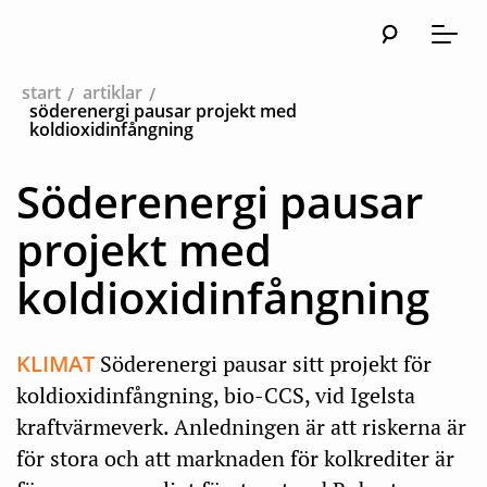
Sök
Huvudna
Meny
start
artiklar
söderenergi pausar projekt med
koldioxidinfångning
Söderenergi pausar
projekt med
koldioxidinfångning
KLIMAT
Söderenergi pausar sitt projekt för
koldioxidinfångning, bio-CCS, vid Igelsta
kraftvärmeverk. Anledningen är att riskerna är
för stora och att marknaden för kolkrediter är