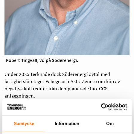
Robert Tingvall, vd på Söderenergi.
Under 2025 tecknade dock Söderenergi avtal med
fastighetsföretaget Fabege och AstraZeneca om köp av
negativa kolkrediter från den planerade bio-CCS-
anläggningen.
– De avtalen har varit viktiga. Men det behövs att många
fler företag vill köpa dessa krediter och vi behöver teckna
Samtycke
Information
Om
dessa avtal nu, säger Robert Tingvall.