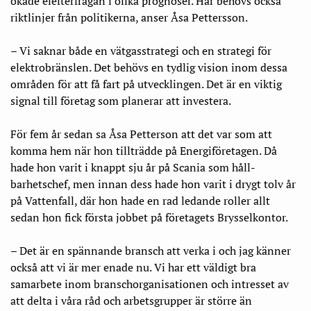
ökade elefterfrågan i olika prognoser. Här behövs också
riktlinjer från politikerna, anser Åsa Pettersson.
– Vi saknar både en vätgasstrategi och en strategi för
elektrobränslen. Det behövs en tydlig vision inom dessa
områden för att få fart på utvecklingen. Det är en viktig
signal till företag som planerar att investera.
För fem år sedan sa Åsa Petterson att det var som att
komma hem när hon tillträdde på Energiföretagen. Då
hade hon varit i knappt sju år på Scania som håll­
barhetschef, men innan dess hade hon varit i drygt tolv år
på Vattenfall, där hon hade en rad ledande roller allt
sedan hon fick första jobbet på företagets Brysselkontor.
– Det är en spännande bransch att verka i och jag känner
också att vi är mer enade nu. Vi har ett väldigt bra
samarbete inom branschorganisationen och intresset av
att delta i våra råd och arbetsgrupper är större än