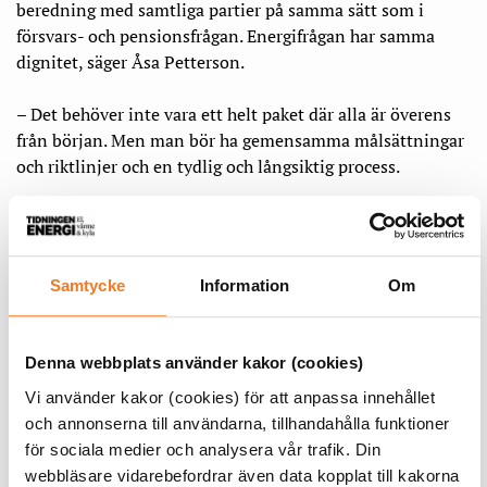
beredning med samtliga partier på samma sätt som i
försvars- och pensionsfrågan. Energifrågan har samma
dignitet, säger Åsa Petterson.
– Det behöver inte vara ett helt paket där alla är överens
från början. Men man bör ha gemensamma målsättningar
och riktlinjer och en tydlig och långsiktig process.
På så sätt skulle man kunna möjliggöra en bättre taktning
av efterfrågan på el och utbyggnaden av energisystemet,
anser Energiföretagen.
Samtycke
Information
Om
En annan central del för Energiföretagen är
elnätsutbyggnaden, vilken blivit än viktigare med tanke
Denna webbplats använder kakor (cookies)
på både klimatomställning och säkerhetssituationen.
Vi använder kakor (cookies) för att anpassa innehållet
och annonserna till användarna, tillhandahålla funktioner
– Utbyggnaden av elnäten hänger ihop med
för sociala medier och analysera vår trafik. Din
omställningen men också att vi måste säkerställa ett
webbläsare vidarebefordrar även data kopplat till kakorna
robust och motståndskraftigt elsystem. Ungefär hälften av