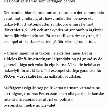
visa politikerna vad som verkligen behövs.
Det handlar bland annat om att reformera det kommunala
vetot mot vindkraft, att havsvindkraften behöver ett
riskavlyft, att vattenkraftens miljöprövning styr mot
riktvärdet 1,5 TWh och att skyndsamt genomföra åtgärder
inom fjärrvärmesektorn för att ta tillvara dess nyttor, till
exempel att sänka elskatten på fjärrvärmeproduktion.
– Utmaningen nu är takten i elektrifieringen. Det är
alldeles för få investeringar i elproduktion på grund av de
generellt låga och volatila elpriserna. Vi skulle behöva ett
riskavlyft för att få fart. Till exempel statliga garantier för
PPA-er – det skulle kunna gälla alla kraftslag.
Sakfrågemässigt är nog politikerna närmare varandra nu
än tidigare, tror Åsa Pettersson, men alla partier är kanske
inte så intresserade av att nå en politisk
överenskommelse innan valet.