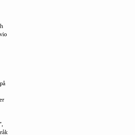
ch
vio
 på
er
”,
pråk