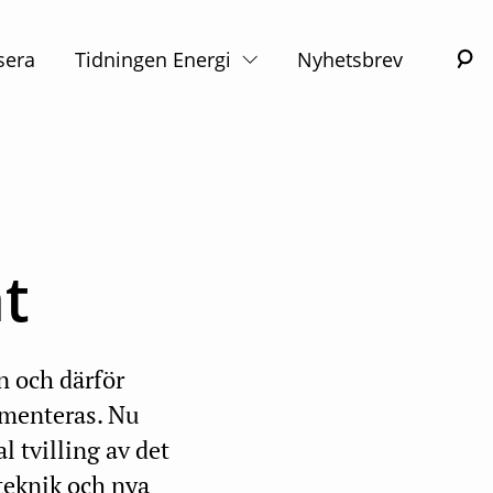
S
sera
Tidningen Energi
Nyhetsbrev
ät
n och därför
lementeras. Nu
l tvilling av det
teknik och nya