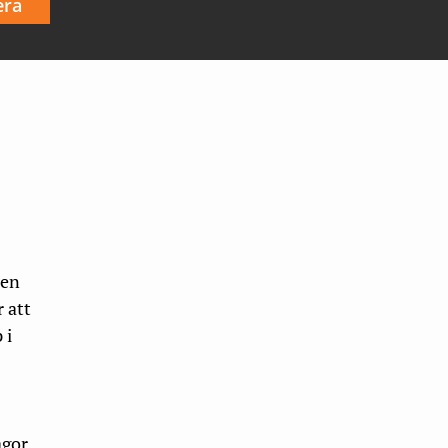
era
 en
 att
 i
ågor