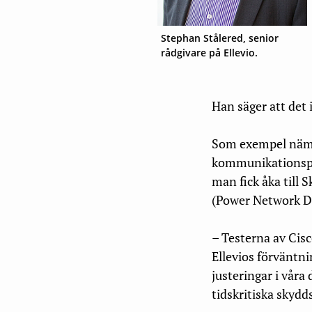
Stephan Stålered, senior
rådgivare på Ellevio.
Han säger att det 
Som exempel nämne
kommunikationsplat
man fick åka till 
(Power Network D
– Testerna av Cis
Ellevios förväntn
justeringar i våra
tidskritiska skyd