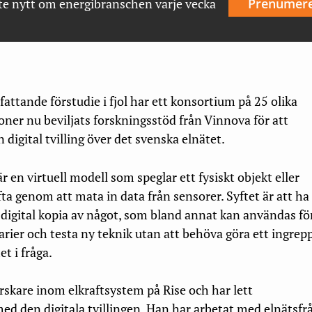
te nytt om energibranschen varje vecka
Prenumer
fattande förstudie i fjol har ett konsortium på 25 olika
oner nu beviljats forskningsstöd från Vinnova för att
n digital tvilling över det svenska elnätet.
 är en virtuell modell som speglar ett fysiskt objekt eller
ofta genom att mata in data från sensorer. Syftet är att ha
 digital kopia av något, som bland annat kan användas för
arier och testa ny teknik utan att behöva göra ett ingrepp
t i fråga.
orskare inom elkraftsystem på Rise och har lett
ed den digitala tvillingen. Han har arbetat med elnätsfr