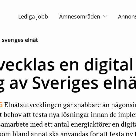
Huvudnavigation
Lediga jobb
Ämnesområden
Annon
v sveriges elnät
ecklas en digital
ng av Sveriges eln
G
Elnätsutvecklingen går snabbare än någonsi
ort behov att testa nya lösningar innan de imp
samarbete med ett antal energiaktörer en digita
som bland annat ska användas för att testa ny 