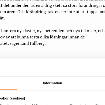
att det under den tiden aldrig skett så stora förändringar
em åren. Och förändringstakten ser inte ut att tappa far
åt.
 hantera nya laster, nya beteenden och nya tekniker, och
hov av att kunna testa olika lösningar innan de
tet, säger Emil Hillberg.
gterar att den digitala tvillingen man hoppas få bygga n
opia av hela det svenska elnätet.
alltför känsligt ur säkerhetssynpunkt. I
Information
arbetet prioriterar vi att bygga en
ighetstrogen modellmiljö, där olika
akor (cookies)
eta, säger Emil Hillberg.