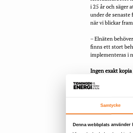
i 25 år och säger 
under de senaste f
när vi blickar fram
– Elnäten behöver
finns ett stort be
implementeras i nä
Ingen exakt kopia
Emil Hillberg poän
inte är en exakt k
– Det skulle vara 
Samtycke
det här skedet av 
tillräckligt verkl
Denna webbplats använder k
aktörer kan samarb