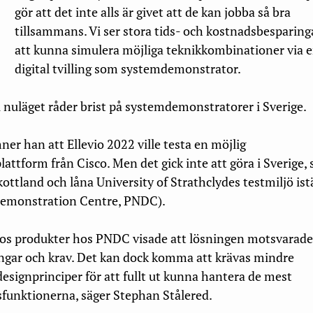
gör att det inte alls är givet att de kan jobba så bra
tillsammans. Vi ser stora tids- och kostnadsbesparinga
att kunna simulera möjliga teknikkombinationer via 
digital tvilling som systemdemonstrator.
i nuläget råder brist på systemdemonstratorer i Sverige.
r han att Ellevio 2022 ville testa en möjlig
tform från Cisco. Men det gick inte att göra i Sverige, 
Skottland och låna University of Strathclydes testmiljö ist
emonstration Centre, PNDC).
cos produkter hos PNDC visade att lösningen motsvarad
ingar och krav. Det kan dock komma att krävas mindre
 designprinciper för att fullt ut kunna hantera de mest
dsfunktionerna, säger Stephan Stålered.