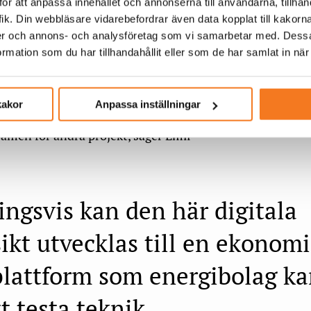
ör att anpassa innehållet och annonserna till användarna, tillhand
ik. Din webbläsare vidarebefordrar även data kopplat till kakorn
a den digitala tvillingen under tre års
dier och annons- och analysföretag som vi samarbetar med. Dessa
 räknar med att kunna söka stöd för
mation som du har tillhandahållit eller som de har samlat in när
 vidareutveckling.
är att den digitala tvillingen vi bygger
kakor
Anpassa inställningar
der en lång tid framöver, fast i andra
Emil Hillberg, f
amen för andra projekt, säger Emil
ngsvis kan den här digitala
sikt utvecklas till en ekonomi
plattform som energibolag ka
tt testa teknik.