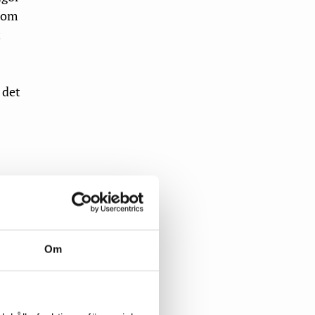
 som
t
 det
u
Om