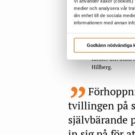
Vi använder kakor (cookies) f
medier och analysera vår traf
Tanken är att bygg
din enhet till de sociala me
tid, och projektet
informationen med annan infor
ytterligare tre års
– Vår målsättning 
Godkänn nödvändiga 
ska leva vidare un
former och inom r
Hillberg.
Förhoppni
tvillingen på 
självbärande 
in sig på för a