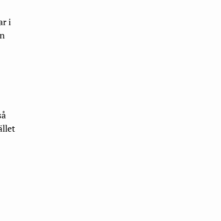
r i
en
så
ället
e