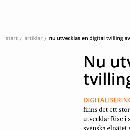
start
artiklar
nu utvecklas en digital tvilling a
Nu utv
tvilli
DIGITALISERIN
finns det ett st
utvecklar Rise i 
svenska elnätet 