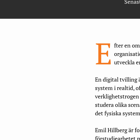
Senas
E
fter en om
organisati
utveckla e
En digital tvilling
system i realtid, 
verklighetstrogen
studera olika scen
det fysiska systeme
Emil Hillberg är f
förstudiearbetet m