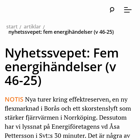
Sök
Huvudna
Meny
start
artiklar
nyhetssvepet: fem energihändelser (v 46-25)
Nyhetssvepet: Fem
energihändelser (v
46-25)
NOTIS
Nya turer kring effektreserven, en ny
flexmarknad i Borås och ett skorstenslyft som
stärker fjärrvärmen i Norrköping. Dessutom
har vi lyssnat på Energiföretagens vd Åsa
Pettersson i Svt:s 30 minuter. Det är några av