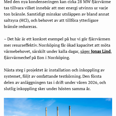
Med den nya kondenseringen kan cirka 28 MW fjärrvärme
tas tillvara vilket innebär att mer energi utvinns ur varje
ton bränsle. Samtidigt minskar utsläppen av bland annat
saltsyra (HCl), och behovet av att tillföra ytterligare
bränsle reduceras.
– Det här är ett konkret exempel på hur vi gör fjärrvärmen
mer resurseffektiv. Norrköping får ökad kapacitet att möta
värmebehovet, särskilt under kalla dagar,
säger
Jonas Lind
,
fjärrvärmechef på Eon i Norrköping.
Nästa steg i projektet är installation och inkoppling av
systemet, följt av omfattande testkörning. Den första
delen av anläggningen tas i drift under våren 2026, och
slutlig inkoppling sker under hösten samma år.