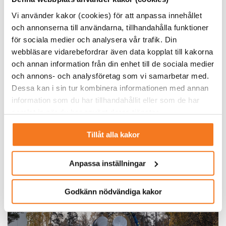
veta spelreglerna för hela energisystemet.
Vi använder kakor (cookies) för att anpassa innehållet
och annonserna till användarna, tillhandahålla funktioner
Men kan vi vara säkra på att prognoserna som visar på en
för sociala medier och analysera vår trafik. Din
fördubblad elanvändning verkligen håller, undrade Anders
webbläsare vidarebefordrar även data kopplat till kakorna
Holmberg.
och annan information från din enhet till de sociala medier
och annons- och analysföretag som vi samarbetar med.
– Det är klart att det finns osäkerheter, vi kan inte veta
Dessa kan i sin tur kombinera informationen med annan
exakt. Men det vi vet är att vi måste fasa ut 140 TWh fossil
information som du har tillhandahållit eller som de har
energi för att klara klimatmålen. Elektrifieringen är inget
samlat in när du har använt deras tjänster.
självändamål utan till för att stötta samhällets
omställning, sa Åsa Pettersson.
Tillåt alla kakor
Kolla
intervjun här
.
Anpassa inställningar
Godkänn nödvändiga kakor