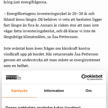
kring just energifrågorna.
– Energiföretagens investeringscykel är 20–30 år och
ibland ännu längre. Då behöver vi veta att besluten ligger
fast längre än fyra år. Annars är risken stor att man inte
vågar fatta investeringsbeslut, och då klarar vi inte de
långsiktiga klimatmålen, sa Åsa Pettersson.
Inte oväntat kom även frågan om kärnkraft kontra
vindkraft upp på bordet. Här returnerade Åsa Petterson
genom att understryka att man måste se energisystemet
som en helhet.
– Det är bra att riksdagen beslutat om
kärnkraftsfinansieringen. Men vi behöver veta att det
beslutet ligger fast. Och vi behöver även fatta beslut om
Samtycke
Information
Om
åtgärder på kort sikt, till exempel underlätta för
landbaserad vindkraft, värna fjärr- och kraftvärmen och ge
ett riskavlyft till den havsbaserade vindkraften. Vi behöver
Denna webbplats använder kakor (cookies)