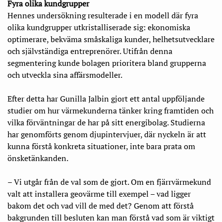
Fyra olika kundgrupper
Hennes undersökning resulterade i en modell där fyra
olika kundgrupper utkristalliserade sig: ekonomiska
optimerare, bekväma småskaliga kunder, helhetsutvecklare
och självständiga entreprenörer. Utifrån denna
segmentering kunde bolagen prioritera bland grupperna
och utveckla sina affärsmodeller.
Efter detta har Gunilla Jalbin gjort ett antal uppföljande
studier om hur värmekunderna tänker kring framtiden och
vilka förväntningar de har på sitt energibolag. Studierna
har genomförts genom djupintervjuer, där nyckeln är att
kunna förstå konkreta situationer, inte bara prata om
önsketänkanden.
– Vi utgår från de val som de gjort. Om en fjärr­värme­kund
valt att installera geovärme till exempel – vad ligger
bakom det och vad vill de med det? Genom att förstå
bakgrunden till besluten kan man förstå vad som är viktigt