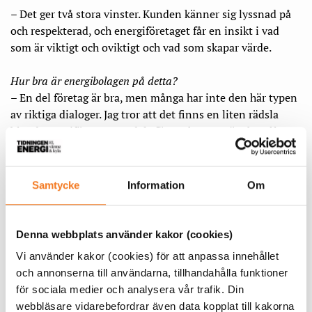
– Det ger två stora vinster. Kunden känner sig lyssnad på
och respekterad, och energiföretaget får en insikt i vad
som är viktigt och oviktigt och vad som skapar värde.
Hur bra är energibolagen på detta?
– En del företag är bra, men många har inte den här typen
av riktiga dialoger. Jag tror att det finns en liten rädsla
bland energiföretagen – dels för att hantera önskemålen
som kommer, dels för att släppa ifrån sig för mycket
information.
Samtycke
Information
Om
Det finns en stor öppenhet bland
kunderna för att ge och ta. Det här
Denna webbplats använder kakor (cookies)
är ju en jättehäftig möjlighet för
Vi använder kakor (cookies) för att anpassa innehållet
energiföretagen.
och annonserna till användarna, tillhandahålla funktioner
för sociala medier och analysera vår trafik. Din
webbläsare vidarebefordrar även data kopplat till kakorna