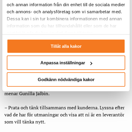
Klara målbilder
och annan information från din enhet till de sociala medier
Det gäller också att se till att alla medarbetarna har
och annons- och analysföretag som vi samarbetar med.
företagets målbild klar för sig och känner de huvudsakliga
Dessa kan i sin tur kombinera informationen med annan
målgruppernas behov.
information som du har tillhandahållit eller som de har
samlat in när du har använt deras tjänster.
– Modellen vi tagit fram hjälper till att skapa ett
gemensamt språk internt, som gör det mycket lättare att
Tillåt alla kakor
få till ett gott samarbete mellan olika avdelningar
Anpassa inställningar
Många bolag som vill sälja mer tjänster tycks fastna i
traditionella erbjudanden som de gärna vill sälja. Men det
är inte alltid vad kunderna vill ha. Energiföretagen borde
Godkänn nödvändiga kakor
vända på steken och utgå mer från vad kunderna söker,
menar Gunilla Jalbin.
– Prata och tänk tillsammans med kunderna. Lyssna efter
vad de har för utmaningar och visa att ni är en leverantör
som vill tänka nytt.