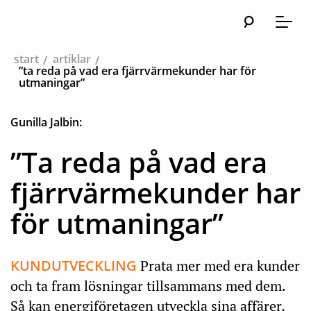
Sök
Huvudna
Meny
start
artiklar
”ta reda på vad era fjärrvärmekunder har för
utmaningar”
Gunilla Jalbin:
”Ta reda på vad era
fjärrvärmekunder har
för utmaningar”
KUNDUTVECKLING
Prata mer med era kunder
och ta fram lösningar tillsammans med dem.
Så kan energiföretagen utveckla sina affärer,