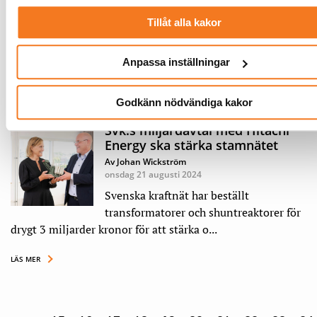
onsdag 28 augusti 2024
Tillåt alla kakor
Sätt en långsiktig kalkylränta och utgå
från konsumentprisindex vid
värderingen av kapitalbasen. Det är två av...
Anpassa inställningar
LÄS MER
Godkänn nödvändiga kakor
Svk:s miljardavtal med Hitachi
Energy ska stärka stamnätet
Av Johan Wickström
onsdag 21 augusti 2024
Svenska kraftnät har beställt
transformatorer och shuntreaktorer för
drygt 3 miljarder kronor för att stärka o...
LÄS MER