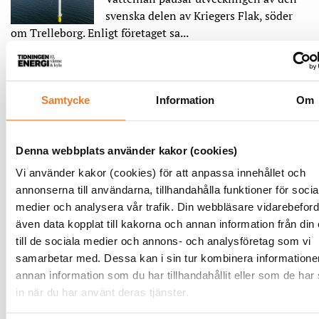
svenska delen av Kriegers Flak, söder
om Trelleborg. Enligt företaget sa...
LÄS MER
Samtycke
Information
Om
Alltfler nya vindkraftsprojekt
stoppas
Av Johan Wickström
måndag 2 september 2024
Denna webbplats använder kakor (cookies)
Under första halvåret 2024 stoppades
Vi använder kakor (cookies) för att anpassa innehållet och
12 av 16 vindkraftsprojekt av det
annonserna till användarna, tillhandahålla funktioner för socia
kommunala vetot. Av de fyra som tillsty...
medier och analysera vår trafik. Din webbläsare vidarebeford
även data kopplat till kakorna och annan information från din
LÄS MER
till de sociala medier och annons- och analysföretag som vi
samarbetar med. Dessa kan i sin tur kombinera information
Ny rapport: Så kan
annan information som du har tillhandahållit eller som de har
investeringarna i elnätet öka
in när du har använt deras tjänster.
Av Johan Wickström