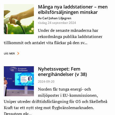
Många nya laddstationer – men
elbilsförsäljningen minskar
Av Carl Johan Liljegren
tisdag 24 september 2024
Under de senaste månaderna har
rekordmånga publika laddstationer
tillkommit och antalet vita fläckar på den sv...
LÄS MER
Nyhetssvepet: Fem
energihändelser (v 38)
2024-09-20
Norden får tunga energi- och
miljöposter i EU-kommissionen,
Uniper utreder drifttidsförlängning för O3 och Skellefteå
Kraft tar ett nytt steg mot flygbränslemarknaden.
Dessutom går...