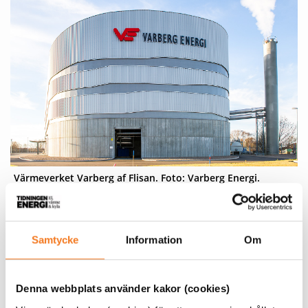
Värmeverket Varberg af Flisan. Foto: Varberg Energi.
De kunder som deltar kommer att få en avtalsenlig
kompensation för varje tillfälle som tjänsten aktiveras.
Samtycke
Information
Om
Funktionerna har testkörts i samarbete med Varbergs
kommun i ett antal fastigheter.
Denna webbplats använder kakor (cookies)