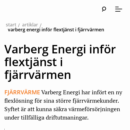
Sök
Huvudna
Meny
start
artiklar
varberg energi inför flextjänst i fjärrvärmen
Varberg Energi inför
flextjänst i
fjärrvärmen
FJÄRRVÄRME
Varberg Energi har infört en ny
flexlösning för sina större fjärrvärmekunder.
Syftet är att kunna säkra värmeförsörjningen
under tillfälliga driftutmaningar.