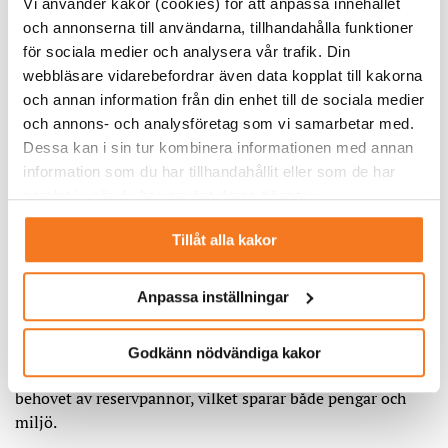
– Vi har även haft ett flertal diskussioner med kunder
Vi använder kakor (cookies) för att anpassa innehållet
kring tjänsten och det har varit ett positivt mottagande av
och annonserna till användarna, tillhandahålla funktioner
både tjänsten och fördjupat samarbetet mellan Varberg
för sociala medier och analysera vår trafik. Din
Energi och kunderna, säger Viktoria Vapperstad.
webbläsare vidarebefordrar även data kopplat till kakorna
och annan information från din enhet till de sociala medier
Antalet kunder som kan bli
och annons- och analysföretag som vi samarbetar med.
Dessa kan i sin tur kombinera informationen med annan
aktuella är svårt att säga, men vi
information som du har tillhandahållit eller som de har
hoppas på en total effekt på cirka 2
samlat in när du har använt deras tjänster.
MW på kort sikt. Långsiktigt vill vi
Tillåt alla kakor
ha med runt 10 MW.
Anpassa inställningar
Ökar leveranssäkerheten
Målet med tjänsten är att öka leveranssäkerheten vid
Godkänn nödvändiga kakor
drifttoppar eller störningar på fjärrvärmenätet och minska
behovet av reservpannor, vilket sparar både pengar och
miljö.