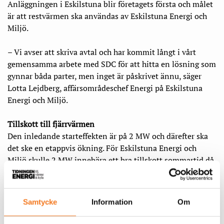
Anläggningen i Eskilstuna blir företagets första och målet
är att restvärmen ska användas av Eskilstuna Energi och
Miljö.
– Vi avser att skriva avtal och har kommit långt i vårt
gemensamma arbete med SDC för att hitta en lösning som
gynnar båda parter, men inget är påskrivet ännu, säger
Lotta Lejdberg, affärsområdeschef Energi på Eskilstuna
Energi och Miljö.
Tillskott till fjärrvärmen
Den inledande starteffekten är på 2 MW och därefter ska
det ske en etappvis ökning. För Eskilstuna Energi och
Miljö skulle 2 MW innebära ett bra tillskott sommartid då
restvärmen skulle kunna stå för omkring 10 procent av
värmebehovet. Det skulle även innebära att de kan
undvika att starta spetspannor under vår och höst, men
Samtycke
Information
Om
också att de kan förlänga livstiden på deras
fastbränsleeldade anläggningar.