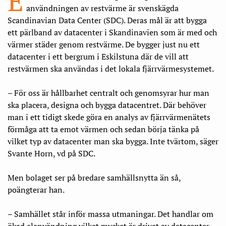
E
användningen av restvärme är svenskägda
Scandinavian Data Center (SDC). Deras mål är att bygga
ett pärlband av datacenter i Skandinavien som är med och
värmer städer genom rest­värme. De bygger just nu ett
datacenter i ett bergrum i Eskilstuna där de vill att
restvärmen ska användas i det lokala fjärrvärmesystemet.
– För oss är hållbarhet centralt och genomsyrar hur man
ska placera, designa och bygga datacentret. Där behöver
man i ett tidigt skede göra en analys av fjärrvärmenätets
förmåga att ta emot värmen och sedan börja tänka på
vilket typ av datacenter man ska bygga. Inte tvärtom, säger
Svante Horn, vd på SDC.
Men bolaget ser på bredare samhällsnytta än så,
poängterar han.
– Samhället står inför massa utmaningar. Det handlar om