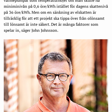
värme­pumpar som temperaturhöjer om man skulle ha
miniminivån på 0,6 öre/kWh istället för dagens skatte­nivå
på 36 öre/kWh. Men om en sänkning av elskatten är
tillräcklig för att ett projekt ska tippa över från olönsamt
till lönsamt är inte säkert. Det är många faktorer som
spelar in, säger John Johnsson.