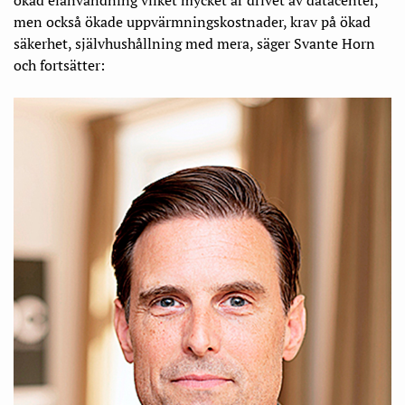
ökad elanvändning vilket mycket är drivet av datacenter,
men också ökade uppvärmningskostnader, krav på ökad
säkerhet, självhushållning med mera, säger Svante Horn
och fortsätter: