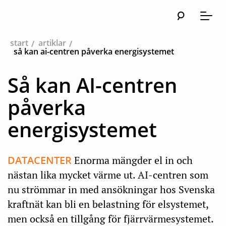
Sök
Huvudna
Meny
start
artiklar
så kan ai-centren påverka energisystemet
Så kan AI-centren
påverka
energisystemet
DATACENTER
Enorma mängder el in och
nästan lika mycket värme ut. AI-centren som
nu strömmar in med ansökningar hos Svenska
kraftnät kan bli en belastning för elsystemet,
men också en tillgång för fjärrvärmesystemet.