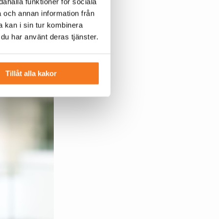
ahålla funktioner för sociala
a och annan information från
 kan i sin tur kombinera
 du har använt deras tjänster.
Tillåt alla kakor