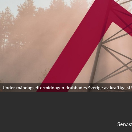
Under måndagseftermiddagen drabbades Sverige av kraftiga störni
Senas