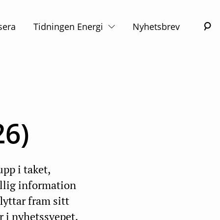
S
sera
Tidningen Energi
Nyhetsbrev
26)
pp i taket,
ällig information
yttar fram sitt
r i nyhetssvepet.