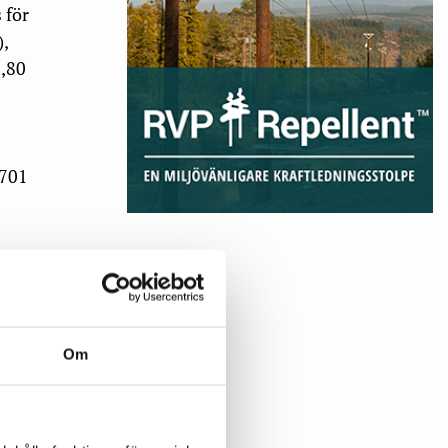
 för
),
9,80
 701
ven
Om
, i
för