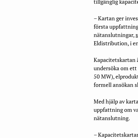
tillgänglig kapacit
– Kartan ger inve
första uppfattning
nätanslutningar,
Eldistribution, i
Kapacitetskartan ä
undersöka om ett 
50 MW), elprodukt
formell ansökan sk
Med hjälp av karta
uppfattning om v
nätanslutning.
– Kapacitetskarta