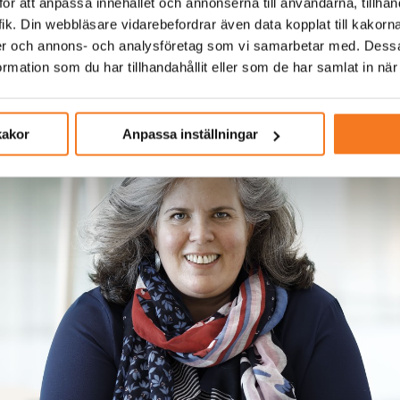
ör att anpassa innehållet och annonserna till användarna, tillhand
att hantera situationen köpte Svk även in 200 MW från
ik. Din webbläsare vidarebefordrar även data kopplat till kakorn
 Norge fram till 16.30. Klockan 17.15 var läget under
dier och annons- och analysföretag som vi samarbetar med. Dessa
mation som du har tillhandahållit eller som de har samlat in när
e-Pol Link var i drift igen.
kakor
Anpassa inställningar