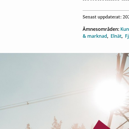
Senast uppdaterat: 2
Ämnesområden:
Kun
& marknad
Elnät
F