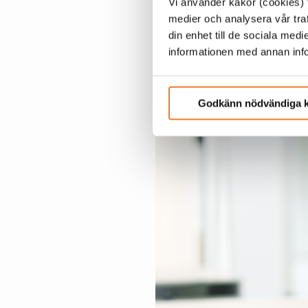
Vi använder kakor (cookies) f
effektbrist. För 
medier och analysera vår traf
Litauen respektive
din enhet till de sociala me
informationen med annan infor
kontroll igen då Sw
Godkänn nödvändiga 