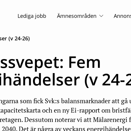
Huvudnavigation
Lediga jobb
Ämnesområden
Annon
er (v 24-26)
ssvepet: Fem
händelser (v 24-
ngarna som fick Svk:s balansmarknader att gå u
kapacitetskarta och en ny Ei-rapport om bristf
retagen. Dessutom noterar vi att Mälarenergi fl
l 2040. Det är några av veckans energihändelse