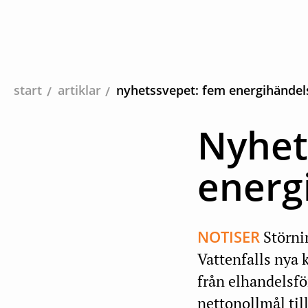
start
artiklar
nyhetssvepet: fem energihändels
Nyhet
energi
NOTISER
Störni
Vattenfalls nya 
från elhandelsfö
nettonollmål til