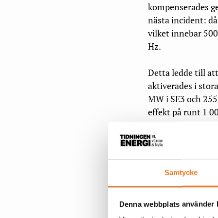
kompenserades gen
nästa incident: d
vilket innebar 500
Hz.
Detta ledde till a
aktiverades i sto
MW i SE3 och 255 
effekt på runt 1 0
obalanspriser i d
– För att upprätth
utsträckning att a
Samtycke
starta fyra gastur
en presskomment
Denna webbplats använder k
Kl 15.43 flaggade S