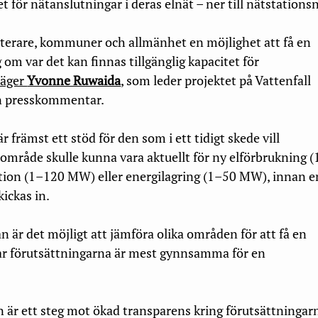
et för nätanslutningar i deras elnät – ner till nätstations
sterare, kommuner och allmänhet en möjlighet att få en
 om var det kan finnas tillgänglig kapacitet för
säger
Yvonne Ruwaida
,
som leder projektet på Vattenfall
 en presskommentar.
r främst ett stöd för den som i ett tidigt skede vill
område skulle kunna vara aktuellt för ny elförbrukning (
ion (1–120 MW) eller energilagring (1–50 MW), innan e
ickas in.
n är det möjligt att jämföra olika områden för att få en
ar förutsättningarna är mest gynnsamma för en
n är ett steg mot ökad transparens kring förutsättningar