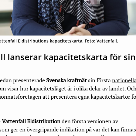
tenfall Eldistributions kapacitetskarta. Foto: Vattenfall.
ll lanserar kapacitetskarta för si
 sedan presenterade
Svenska kraftnät
sin första
nationell
som visar hur kapacitetsläget är i olika delar av landet. Oc
gionnätsföretagen att presentera egna kapacitetskartor f
e
Vattenfall Eldistribution
den första versionen av
 som ger en övergripande indikation på var det kan finna