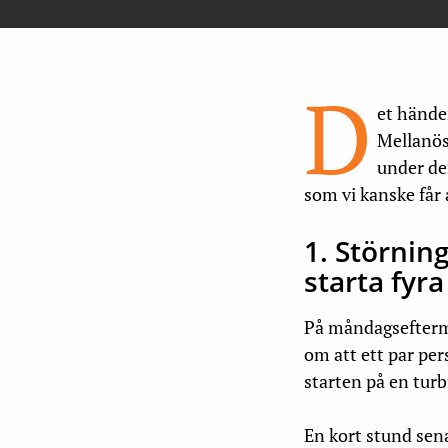
D
et händer
Mellanös
under de
som vi kanske får 
1. Störning
starta fyr
På måndagseftermi
om att ett par per
starten på en tur
En kort stund sena