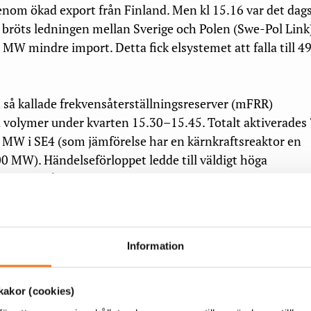
om ökad export från Finland. Men kl 15.16 var det dags
å bröts ledningen mellan Sverige och Polen (Swe-Pol Link
 MW mindre import. Detta fick elsystemet att falla till 4
tt så kallade frekvensåterställningsreserver (mFRR)
ra volymer under kvarten 15.30–15.45. Totalt aktiverades
MW i SE4 (som jämförelse har en kärnkraftsreaktor en
00 MW). Händelseförloppet ledde till väldigt höga
essa elområden, med priser upp till 10 000 euro/MWh.
ålla driftsäkerheten aktiverades stödtjänster i så hög
lla bud i SE3 och SE4 tog slut. Vi var därför tvungna att ä
Information
biner,
säger
Pontus de Maré
, driftchef för Svenska kraftnät
ar.
akor (cookies)
vk för så kallat gult läge, skärpt driftstillstånd, med risk 