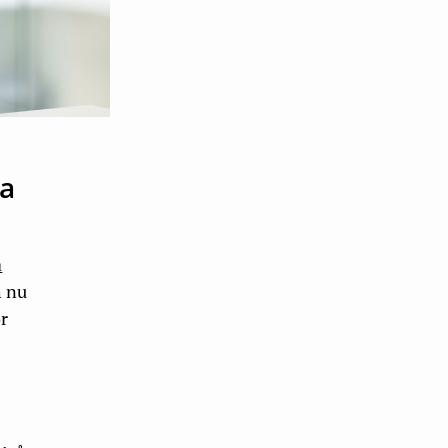
na
a
h nu
ör
s