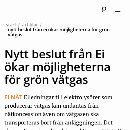
Sök
Huvudna
Meny
start
artiklar
nytt beslut från ei ökar möjligheterna för grön
vätgas
Nytt beslut från Ei
ökar möjligheterna
för grön vätgas
ELNÄT
Elledningar till elektrolysörer som
producerar vätgas kan undantas från
nätkoncession även om vätgasen ska
transporteras bort från anläggningen. Det