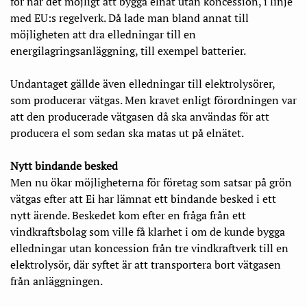
för när det möjligt att bygga elnät utan koncession, i linje
med EU:s regelverk. Då lade man bland annat till
möjligheten att dra elledningar till en
energilagringsanläggning, till exempel batterier.
Undantaget gällde även elledningar till elektrolysörer,
som producerar vätgas. Men kravet enligt förordningen var
att den producerade vätgasen då ska användas för att
producera el som sedan ska matas ut på elnätet.
Nytt bindande besked
Men nu ökar möjligheterna för företag som satsar på grön
vätgas efter att Ei har lämnat ett bindande besked i ett
nytt ärende. Beskedet kom efter en fråga från ett
vindkraftsbolag som ville få klarhet i om de kunde bygga
elledningar utan koncession från tre vindkraftverk till en
elektrolysör, där syftet är att transportera bort vätgasen
från anläggningen.