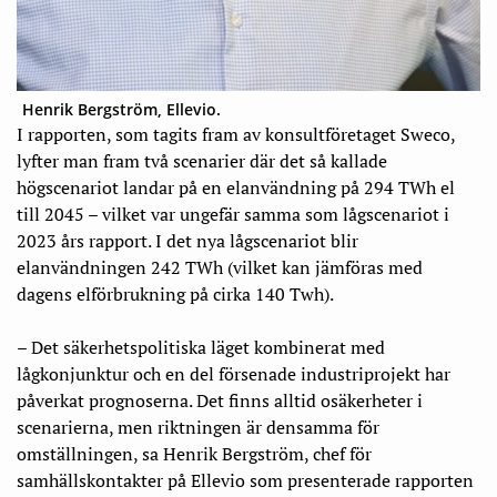
Henrik Bergström, Ellevio.
I rapporten, som tagits fram av konsultföretaget Sweco,
lyfter man fram två scenarier där det så kallade
högscenariot landar på en elanvändning på 294 TWh el
till 2045 – vilket var ungefär samma som lågscenariot i
2023 års rapport. I det nya lågscenariot blir
elanvändningen 242 TWh (vilket kan jä
mföras med
dagens elförbrukning på cirka 140 Twh).
– Det säkerhetspolitiska läget kombinerat med
lågkonjunktur och en del försenade industriprojekt har
påverkat prognoserna. Det finns alltid osäkerheter i
scenarierna, men riktningen är densamma för
omställningen, sa Henrik Bergström, chef för
samhällskontakter på Ellevio som presenterade rapporten