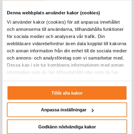
Denna webbplats använder kakor (cookies)
Vi använder kakor (cookies) för att anpassa innehållet
och annonserna till användarna, tillhandahålla funktioner
för sociala medier och analysera vår trafik. Din
webbläsare vidarebefordrar även data kopplat till kakorna
och annan information från din enhet till de sociala medier
och annons- och analysföretag som vi samarbetar med.
Dessa kan i sin tur kombinera informationen med annan
Elanvändning per kommun och sektor 2035. Grafik:
information som du har tillhandahållit eller som de har
Effektrapporten 2025.
samlat in när du har använt deras tjänster.
Stora regionala skillnader
Tillåt alla kakor
I rapporten granskar man även den regionala
utvecklingen, och här kommer det bli stora regionala
Anpassa inställningar
skillnader. Norrbotten kommer att gå från elöverskott
under nästan hela året till att 2035 ha ett underskott
större delen av året på grund av de nya stora
Godkänn nödvändiga kakor