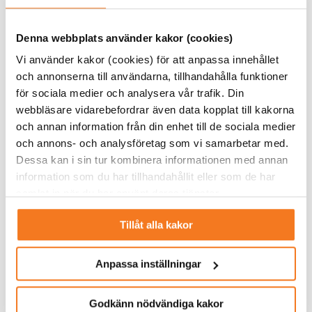
6. Så påverkar EU:s nya fastighetskrav energibranschen
I slutet av 2023 blev direktivet om byggnaders
Denna webbplats använder kakor (cookies)
energiprestanda (EPBD) färdigförhandlat. Från 2030 ska
alla nya fastigheter i EU vara nollutsläppsbyggnader och
Vi använder kakor (cookies) för att anpassa innehållet
ha solceller på taket. Kraven på energibesparingar i
och annonserna till användarna, tillhandahålla funktioner
befintliga byggnader har gjorts mer flexibla och
för sociala medier och analysera vår trafik. Din
teknikneutrala än i tidigare förslag, vilket välkomnades av
webbläsare vidarebefordrar även data kopplat till kakorna
Energiföretagen
.
och annan information från din enhet till de sociala medier
och annons- och analysföretag som vi samarbetar med.
Dessa kan i sin tur kombinera informationen med annan
information som du har tillhandahållit eller som de har
samlat in när du har använt deras tjänster.
Tillåt alla kakor
Anpassa inställningar
Godkänn nödvändiga kakor