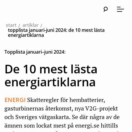
Sök
Huvudna
Meny
start
artiklar
topplista januari-juni 2024: de 10 mest lästa
energiartiklarna
Topplista januari–juni 2024:
De 10 mest lästa
energiartiklarna
ENERGI
Skatteregler för hembatterier,
gasturbinernas återkomst, nya V2G-projekt
och Sveriges vätgaskarta. Se där några av de
ämnen som lockat mest på energi.se hittills