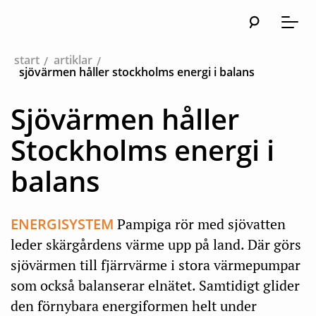
Sök
Huvudn
Meny
start
artiklar
sjövärmen håller stockholms energi i balans
Sjövärmen håller
Stockholms energi i
balans
ENERGISYSTEM
Pampiga rör med sjövatten
leder skärgårdens värme upp på land. Där görs
sjövärmen till fjärrvärme i stora värmepumpar
som också balanserar elnätet. Samtidigt glider
den förnybara energiformen helt under