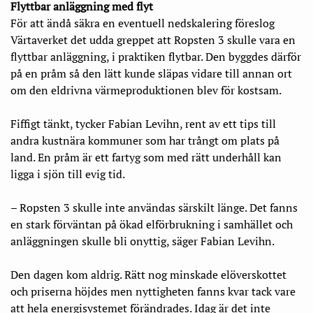
Flyttbar anläggning med flyt
För att ändå säkra en eventuell nedskalering föreslog
Värtaverket det udda greppet att Ropsten 3 skulle vara en
flyttbar anläggning, i praktiken flytbar. Den byggdes därför
på en pråm så den lätt kunde släpas vidare till annan ort
om den eldrivna värmeproduktionen blev för kostsam.
Fiffigt tänkt, tycker Fabian Levihn, rent av ett tips till
andra kustnära kommuner som har trångt om plats på
land. En pråm är ett fartyg som med rätt underhåll kan
ligga i sjön till evig tid.
– Ropsten 3 skulle inte användas särskilt länge. Det fanns
en stark förväntan på ökad elförbrukning i samhället och
anläggningen skulle bli onyttig, säger Fabian Levihn.
Den dagen kom aldrig. Rätt nog minskade elöverskottet
och priserna höjdes men nyttigheten fanns kvar tack vare
att hela energisystemet förändrades. Idag är det inte