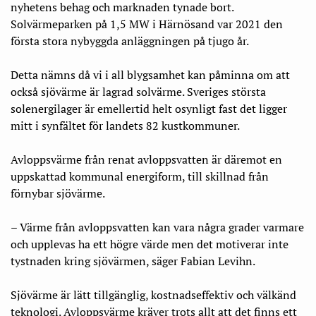
nyhetens behag och marknaden tynade bort.
Solvärmeparken på 1,5 MW i Härnösand var 2021 den
första stora nybyggda anläggningen på tjugo år.
Detta nämns då vi i all blygsamhet kan påminna om att
också sjövärme är lagrad solvärme. Sveriges största
solenergilager är emellertid helt osynligt fast det ligger
mitt i synfältet för landets 82 kustkommuner.
Avloppsvärme från renat avloppsvatten är däremot en
uppskattad kommunal energiform, till skillnad från
förnybar sjövärme.
– Värme från avloppsvatten kan vara några grader varmare
och upplevas ha ett högre värde men det motiverar inte
tystnaden kring sjövärmen, säger Fabian Levihn.
Sjövärme är lätt tillgänglig, kostnadseffektiv och välkänd
teknologi. Avloppsvärme kräver trots allt att det finns ett