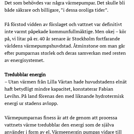
Det som behövdes var några värmepumpar. Det skulle bli
både säkrare och billigare, ”i dessa oroliga tider”.
Få förstod vidden av förslaget och vattnet var definitivt
inte varmt påpekade kommunfullmäktige. Men okej – kör
på, vi litar på er. 40 år senare är Stockholm fortfarande
världens värmepumpshuvdstad. Åtminstone om man går
efter pumparnas storlek och deras samverkan med resten
av energisystemet.
Tredubblar energin
– Utan värmen från Lilla Värtan hade huvudstadens elnät
haft betydligt mindre kapacitet, konstaterar Fabian
Levihn. På land förenas den med liknande hydrotermisk
energi ur stadens avlopp.
Värmepumparnas finess är att de genom att processa
vattnets värme tredubblar den energi som de själva
använder i form av el. Värmeenergin pumpas vidare till