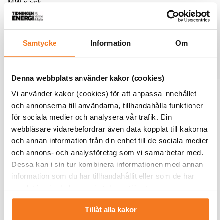
MW styck.
Sjövärme i Sverige
Det är enbart Stockholm Exergi som använder
Samtycke
Information
Om
sjövärme i större skala. Även Eon har ett par tre
mindre anläggningar för sjövärme.
Källa: Energiföretagen
Denna webbplats använder kakor (cookies)
Vi använder kakor (cookies) för att anpassa innehållet
Växande värmebehov
och annonserna till användarna, tillhandahålla funktioner
Under 1980-talet byggde Stockholms kommunala
för sociala medier och analysera vår trafik. Din
energibolag stora värmepumpsanläggningar på löpande
webbläsare vidarebefordrar även data kopplat till kakorna
band. Motivationen var en blandning av den växande
och annan information från din enhet till de sociala medier
storstadens ökande värmebehov och höga energipriser, då
och annons- och analysföretag som vi samarbetar med.
särskilt på olja, samt kärnkraftens expansion.
Dessa kan i sin tur kombinera informationen med annan
information som du har tillhandahållit eller som de har
All ny planerad kraftproduktion skulle ge ett stort
samlat in när du har använt deras tjänster.
elöverskott till låg kostnad, resonerade man.
Elförbrukande värmepumpar sågs därför som en smart
Tillåt alla kakor
lösning även på lite längre sikt. Det man rimligtvis inte