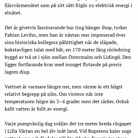
fjärrvärmenätet som på sitt sätt frigör ny elektrisk energi i
elnätet.
Det är givetvis fascinerande hur ting hänger ihop, tycker
Fabian Levihn, men han är nästan mer imponerad över
sina historiska kollegors påhittighet när de släpade,
bokstavligen talat med båt, en 170 meter lång rörledning
byggd av trä ut i sjön mellan Östermalm och Lidingö. Den
ligger fortfarande kvar med insuget flytande på precis
lagom djup.
Vattnet är varmare längre ner, men värme är ett högst
relativt begrepp på sjön. Om vintern når inte
temperaturen högre än 3–4 grader men det räcker. Också
kallt vatten är fullt av energi.
Varje pumpvänlig dag sväljer det tre meter breda rörgapet
i Lilla Värtan en hel älv inåt land. Vid Ropstens kajer sugs