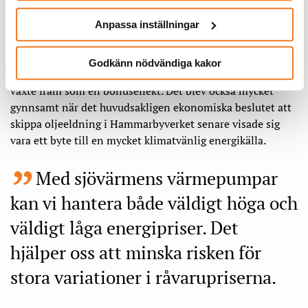
hade full koll på var framtidens och omvärldens
utveckling, men lite tur ska man också ha.
Anpassa inställningar
Den idag supersmarta balanserande nyttan som
Godkänn nödvändiga kakor
värmepumparna har fått i det moderna energisystemet
växte fram som en bonuseffekt. Det blev också mycket
gynnsamt när det huvudsakligen ekonomiska beslutet att
skippa oljeeldning i Hammarbyverket senare visade sig
vara ett byte till en mycket klimatvänlig energikälla.
Med sjövärmens värmepumpar
kan vi hantera både väldigt höga och
väldigt låga energipriser. Det
hjälper oss att minska risken för
stora variationer i råvarupriserna.