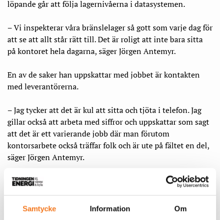
löpande går att följa lagernivåerna i datasystemen.
– Vi inspekterar våra bränslelager så gott som varje dag för
att se att allt står rätt till. Det är roligt att inte bara sitta
på kontoret hela dagarna, säger Jörgen Antemyr.
En av de saker han uppskattar med jobbet är kontakten
med leverantörerna.
– Jag tycker att det är kul att sitta och tjöta i telefon. Jag
gillar också att arbeta med siffror och uppskattar som sagt
att det är ett varierande jobb där man förutom
kontorsarbete också träffar folk och är ute på fältet en del,
säger Jörgen Antemyr.
Både flis och avfall kommer till största delen från
närområdet – till exempel skogsaktörer som Södra och
Vida, Stor Enso eller avfallsföretag som Stena Recycling,
Samtycke
Information
Om
LBC Borås och Remondis. Runt 5 procent av avfallet