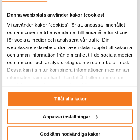
importeras från till exempel Norge och ytterligare 15–20
procent från grannkommuner. Borås Energi och Miljö
Denna webbplats använder kakor (cookies)
samlar in en del avfall själva också, särskilt i form av
Vi använder kakor (cookies) för att anpassa innehållet
hushållsavfall.
och annonserna till användarna, tillhandahålla funktioner
för sociala medier och analysera vår trafik. Din
– Vi märker att mindre och mindre brännbart avfall
webbläsare vidarebefordrar även data kopplat till kakorna
kommer från hushållssidan, vilket har att göra med att vi
och annan information från din enhet till de sociala medier
blivit bättre på att sortera och återvinna. Det är ju väldigt
och annons- och analysföretag som vi samarbetar med.
positivt för miljön och något vi får förhålla oss till.
Dessa kan i sin tur kombinera informationen med annan
information som du har tillhandahållit eller som de har
Ibland hettar jobbet till och blir stressigt. Exempelvis när
samlat in när du har använt deras tjänster.
en panna trillar ur och man måste starta upp en av
bolagets reservanläggningar. Då ansvarar han för att
Tillåt alla kakor
snabbt organisera logistiken för att ordna fram såväl
bemanning som bränsletransporter.
Anpassa inställningar
– Man behöver kunna hålla många saker i huvudet
samtidigt. Men jag jobbade som controller tidigare så jag
Godkänn nödvändiga kakor