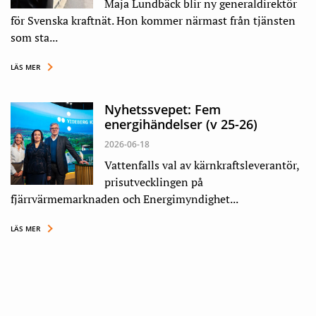
Maja Lundbäck blir ny generaldirektör
för Svenska kraftnät. Hon kommer närmast från tjänsten
som sta...
LÄS MER
Nyhetssvepet: Fem
energihändelser (v 25-26)
2026-06-18
Vattenfalls val av kärnkraftsleverantör,
prisutvecklingen på
fjärrvärmemarknaden och Energimyndighet...
LÄS MER