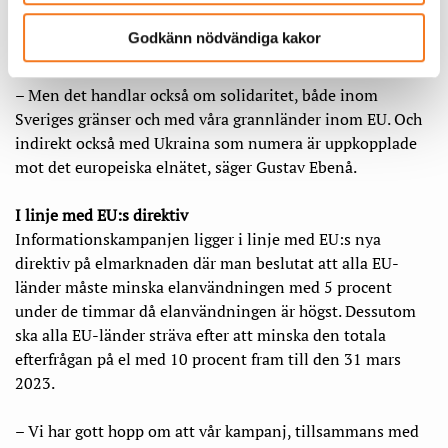
den egna användningen, dels innebär den lägre
Godkänn nödvändiga kakor
efterfrågan på el att elpriset sjunker generellt.
–
Men det handlar också om solidaritet, både inom
Sveriges gränser och med våra grannländer inom EU. Och
indirekt också med Ukraina som numera är uppkopplade
mot det europeiska elnätet, säger Gustav Ebenå.
I linje med EU:s direktiv
Informationskampanjen ligger i linje med EU:s nya
direktiv på elmarknaden där man beslutat att alla EU-
länder måste minska elanvändningen med 5 procent
under de timmar då elanvändningen är högst. Dessutom
ska alla EU-länder sträva efter att minska den totala
efterfrågan på el med 10 procent fram till den 31 mars
2023.
–
Vi har gott hopp om att vår kampanj, tillsammans med