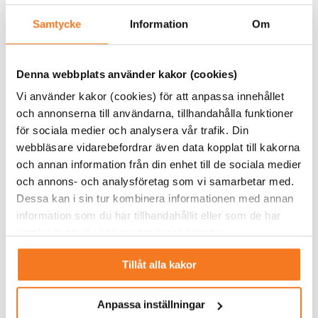
Samtycke
Information
Om
Gustav Ebenå, avdelningschef på Energimyndigheten. Foto:
Denna webbplats använder kakor (cookies)
Energimyndigheten.
Minskar riskerna för frånkoppling
Vi använder kakor (cookies) för att anpassa innehållet
Enligt Svenska kraftnäts beräkningar minskar risken för
och annonserna till användarna, tillhandahålla funktioner
manuell frånkoppling till en femtedel om vi totalt kan
för sociala medier och analysera vår trafik. Din
minska elanvändningen med två procent. Detsamma
webbläsare vidarebefordrar även data kopplat till kakorna
gäller om vi flyttar två procent av elanvändningen från
och annan information från din enhet till de sociala medier
dygnets morgon- och kvällstoppar.
och annons- och analysföretag som vi samarbetar med.
Dessa kan i sin tur kombinera informationen med annan
Två procent av den totala elanvändningen motsvarar 3
information som du har tillhandahållit eller som de har
TWh – det är ungefär lika mycket som svenskarna kan
samlat in när du har använt deras tjänster.
spara tillsammans genom att sänka inomhustemperaturen
med en grad och halvera användningen av varmvatten.
Tillåt alla kakor
För elkunderna blir det en dubbel besparing om
Anpassa inställningar
kampanjens budskap fungerar: dels mindre kostnader för