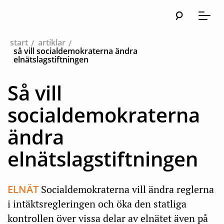
Sök
Huvudna
Meny
start
artiklar
så vill socialdemokraterna ändra
elnätslagstiftningen
Så vill
socialdemokraterna
ändra
elnätslagstiftningen
ELNÄT
Socialdemokraterna vill ändra reglerna
i intäktsregleringen och öka den statliga
kontrollen över vissa delar av elnätet även på