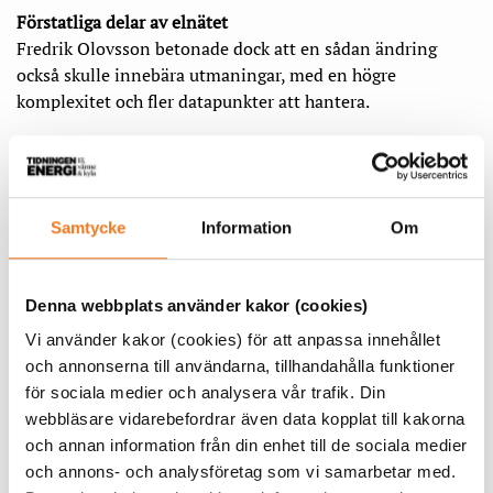
Förstatliga delar av elnätet
Fredrik Olovsson betonade dock att en sådan ändring
också skulle innebära utmaningar, med en högre
komplexitet och fler datapunkter att hantera.
– Därför är det viktigt att vi bistår de små bolagen som kan
ha svårt att digitalisera. Det innebär en ökad risk att de
höjer mer än andra. Därför vill vi tillsätta en statlig
Samtycke
Information
Om
förhandlingsperson som ska kunna hjälpa mindre
kommunala företag att slå sig samman till större företag.
Det blir lättare att sänka kostnader i en större enhet,
Denna webbplats använder kakor (cookies)
liksom att locka kompetens.
Vi använder kakor (cookies) för att anpassa innehållet
Socialdemokraterna vill även öka statens rådighet över
och annonserna till användarna, tillhandahålla funktioner
flera delar av elnätet än stamnätet.
för sociala medier och analysera vår trafik. Din
webbläsare vidarebefordrar även data kopplat till kakorna
– De privata intressena riskerar att driva upp kostnaderna.
och annan information från din enhet till de sociala medier
Därför vill vi att strategiska och samhällskritiska områden
och annons- och analysföretag som vi samarbetar med.