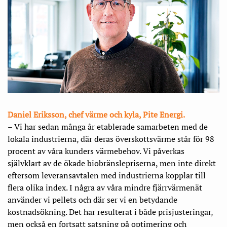
Daniel Eriksson,
chef värme och kyla, Pite Energi.
– Vi har sedan många år etablerade samarbeten med de
lokala industrierna, där deras överskottsvärme står för 98
procent av våra kunders värmebehov. Vi påverkas
självklart av de ökade biobränslepriserna, men inte direkt
eftersom leveransavtalen med industrierna kopplar till
flera olika index. I några av våra mindre fjärrvärmenät
använder vi pellets och där ser vi en betydande
kostnadsökning. Det har resulterat i både prisjusteringar,
men också en fortsatt satsning på optimering och