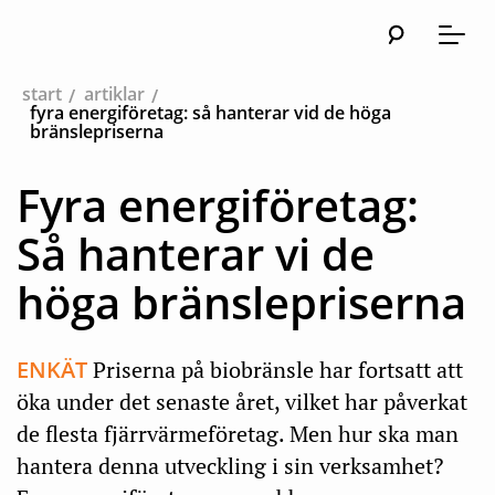
Sök
Huvudna
Meny
start
artiklar
fyra energiföretag: så hanterar vid de höga
bränslepriserna
Fyra energiföretag:
Så hanterar vi de
höga bränslepriserna
ENKÄT
Priserna på biobränsle har fortsatt att
öka under det senaste året, vilket har påverkat
de flesta fjärrvärmeföretag. Men hur ska man
hantera denna utveckling i sin verksamhet?