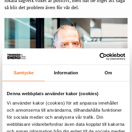
lokala sågverk vilket är positivt, men har de inget att såga
så blir det problem även för vår del.
Samtycke
Information
Om
Denna webbplats använder kakor (cookies)
Vi använder kakor (cookies) för att anpassa innehållet
och annonserna till användarna, tillhandahålla funktioner
för sociala medier och analysera vår trafik. Din
webbläsare vidarebefordrar även data kopplat till kakorna
Mikael Viktorsson affärsområdeschef värme, Sala-Heby
och annan information från din enhet till de sociala medier