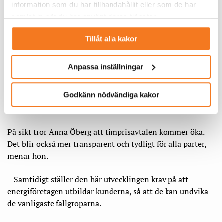
information som du har tillhandahållit eller som de har
samlat in när du har använt deras tjänster.
Tillåt alla kakor
Anpassa inställningar
– Det är bra att
fastprisavtalen är tillbaka, men det är viktigt att de är
Godkänn nödvändiga kakor
konstruerade så att man kan lägga över risken på
kunderna.
På sikt tror Anna Öberg att timprisavtalen kommer öka.
Det blir också mer transparent och tydligt för alla parter,
menar hon.
– Samtidigt ställer den här utvecklingen krav på att
energiföretagen utbildar kunderna, så att de kan undvika
de vanligaste fallgroparna.