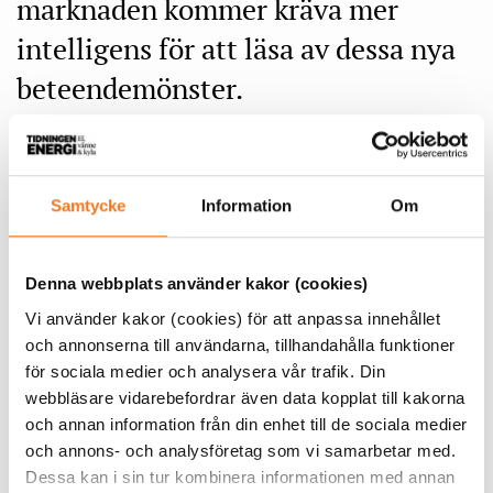
marknaden kommer kräva mer
intelligens för att läsa av dessa nya
beteendemönster.
Fler timprisavtal framöver
Idag jobbar Anna Öhberg som portföljansvarig och ger råd
till sina kunder och hjälper dem att hantera affärer, till
Samtycke
Information
Om
exempel att säkra elpriser i rätt tid. Bland kunderna finns
många elhandelsföretag.
Denna webbplats använder kakor (cookies)
Efter elpriskrisen 2022 tog många företag bort
Vi använder kakor (cookies) för att anpassa innehållet
fastprisavtalen, men nu är de tillbaka på många håll.
och annonserna till användarna, tillhandahålla funktioner
för sociala medier och analysera vår trafik. Din
webbläsare vidarebefordrar även data kopplat till kakorna
och annan information från din enhet till de sociala medier
och annons- och analysföretag som vi samarbetar med.
Dessa kan i sin tur kombinera informationen med annan