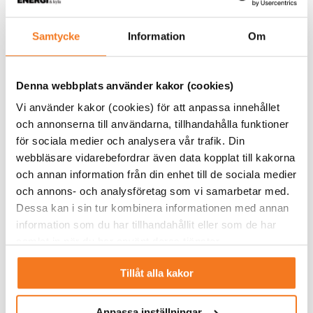
att ett oplanerat moln kan passera över solcellsparken en
minut eller att vinden vänder och det blir tillfälligt
Samtycke
Information
Om
vindstilla en stund, säger Henrik Valent.
– Utifrån dessa risker kan vi tyvärr inte buda in vår fulla
Denna webbplats använder kakor (cookies)
potential av nedregleringen. Idag budar vi alltså mycket
små volymer eftersom det finns risk för dyra återköp om vi
Vi använder kakor (cookies) för att anpassa innehållet
inte kan leverera utlovad mängd. Det skulle underlätta om
och annonserna till användarna, tillhandahålla funktioner
vi till exempel kunde lägga bud närmare drifttimmen då
för sociala medier och analysera vår trafik. Din
prognoserna är säkrare.
webbläsare vidarebefordrar även data kopplat till kakorna
och annan information från din enhet till de sociala medier
och annons- och analysföretag som vi samarbetar med.
– Marknaden är ingen naturlag
Dessa kan i sin tur kombinera informationen med annan
och måste anpassas mer efter
information som du har tillhandahållit eller som de har
samlat in när du har använt deras tjänster.
kraftslagens förutsättningar än idag
– då skulle sol- och
Tillåt alla kakor
vindkraftsaktörer kunna bjuda in en
Anpassa inställningar