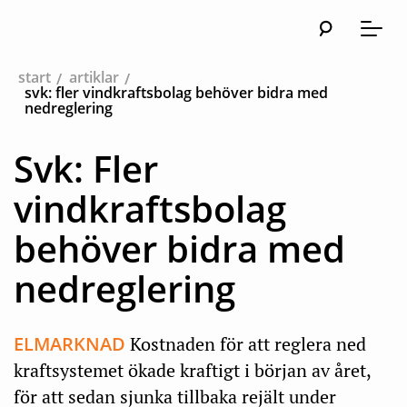
Sök
Huvudna
Meny
start
artiklar
svk: fler vindkraftsbolag behöver bidra med
nedreglering
Svk: Fler
vindkraftsbolag
behöver bidra med
nedreglering
ELMARKNAD
Kostnaden för att reglera ned
kraftsystemet ökade kraftigt i början av året,
för att sedan sjunka tillbaka rejält under