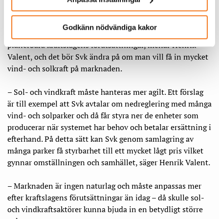
betydligt större volym.
Godkänn nödvändiga kakor
Stödtjänstmarknaderna är konstruerade efter de
planerbara kraftslagens förutsättningar, menar Henrik
Valent, och det bör Svk ändra på om man vill få in mycket
vind- och solkraft på marknaden.
– Sol- och vindkraft måste hanteras mer agilt. Ett förslag
är till exempel att Svk avtalar om nedreglering med många
vind- och solparker och då får styra ner de enheter som
producerar när systemet har behov och betalar ersättning i
efterhand. På detta sätt kan Svk genom samlagring av
många parker få styrbarhet till ett mycket lågt pris vilket
gynnar omställningen och samhället, säger Henrik Valent.
– Marknaden är ingen naturlag och måste anpassas mer
efter kraftslagens förutsättningar än idag – då skulle sol-
och vindkraftsaktörer kunna bjuda in en betydligt större