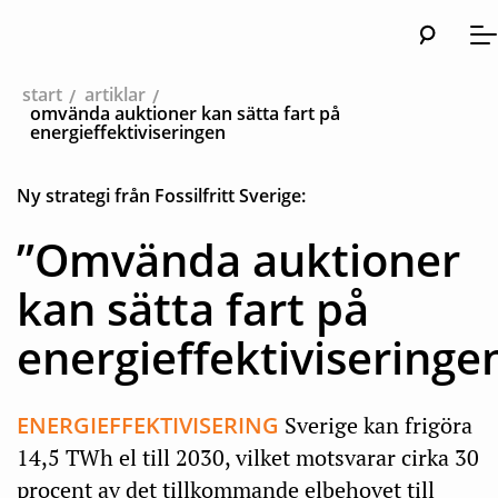
Sök
Huvud
Me
start
artiklar
omvända auktioner kan sätta fart på
energieffektiviseringen
Ny strategi från Fossilfritt Sverige:
”Omvända auktioner
kan sätta fart på
energieffektiviseringe
ENERGIEFFEKTIVISERING
Sverige kan frigöra
14,5 TWh el till 2030, vilket motsvarar cirka 30
procent av det tillkommande elbehovet till