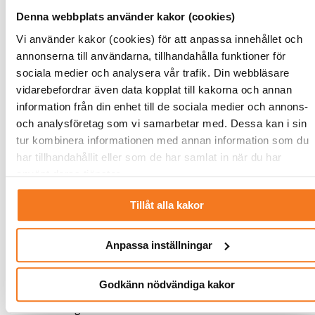
Denna webbplats använder kakor (cookies)
Elmotorer står för cirka 40 procent av Sveriges
elanvändning – till exempel i form av fläktar, pumpar och
Vi använder kakor (cookies) för att anpassa innehållet och
kompressorer – och här kan minst 5 TWh frigöras.
annonserna till användarna, tillhandahålla funktioner för
sociala medier och analysera vår trafik. Din webbläsare
Nytt program för effektivisering
vidarebefordrar även data kopplat till kakorna och annan
Redan idag är de flesta av dessa åtgärder lönsamma – men
information från din enhet till de sociala medier och annons-
ändå genomförs ganska lite, bland annat på grund av brist
och analysföretag som vi samarbetar med. Dessa kan i sin
på kunskap och kapital. Därför föreslår Fossilfritt Sverige
tur kombinera informationen med annan information som du
ett nytt brett program för energieffektivisering för att
har tillhandahållit eller som de har samlat in när du har
minska användningen av el och effekt. De menar att
använt deras tjänster.
regeringen bör ge Energimyndigheten i uppdrag att utreda
Tillåt alla kakor
ett sådant förslag som ska vara öppet för alla företag med
en energianvändning på över 28 GWh, till exempel
energiföretag.
Anpassa inställningar
– Vårt förslag är att införa ett omvänt auktionssystem, där
Godkänn nödvändiga kakor
olika aktörer kan lägga bud för att effektivisera sin
elanvändning enskilt eller i samverkan med andra aktörer.