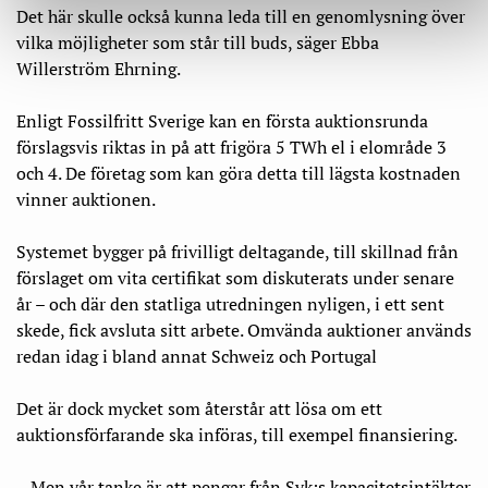
Det här skulle också kunna leda till en genomlysning över
vilka möjligheter som står till buds, säger Ebba
Willerström Ehrning.
Enligt Fossilfritt Sverige kan en första auktionsrunda
förslagsvis riktas in på att frigöra 5 TWh el i elområde 3
och 4. De företag som kan göra detta till lägsta kostnaden
vinner auktionen.
Systemet bygger på frivilligt deltagande, till skillnad från
förslaget om vita certifikat som diskuterats under senare
år – och där den statliga utredningen nyligen, i ett sent
skede, fick avsluta sitt arbete. Omvända auktioner används
redan idag i bland annat Schweiz och Portugal​
Det är dock mycket som återstår att lösa om ett
auktionsförfarande ska införas, till exempel finansiering.
– Men vår tanke är att pengar från Svk:s kapacitetsintäkter