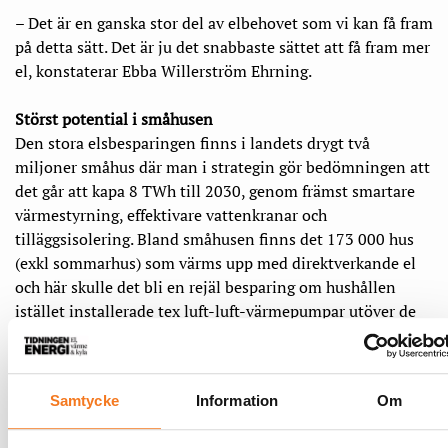
– Det är en ganska stor del av elbehovet som vi kan få fram
på detta sätt. Det är ju det snabbaste sättet att få fram mer
el, konstaterar Ebba Willerström Ehrning.
Störst potential i småhusen
Den stora elsbesparingen finns i landets drygt två
miljoner småhus där man i strategin gör bedömningen att
det går att kapa 8 TWh till 2030, genom främst smartare
värmestyrning, effektivare vattenkranar och
tilläggsisolering. Bland småhusen finns det 173 000 hus
(exkl sommarhus) som värms upp med direktverkande el
och här skulle det bli en rejäl besparing om hushållen
istället installerade tex luft-luft-värmepumpar utöver de
andra åtgärderna.
– Även inom industrin finns det en stor potential. Det är
Samtycke
Information
Om
mycket elmotorer, till olika typer av pumpar, som står på i
onödan och är överdimensionerade.