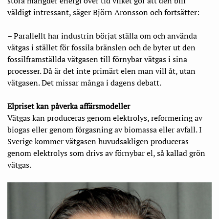
stora mängder energi över tid vilket gör att den blir
väldigt intressant, säger Björn Aronsson och fortsätter:
– Parallellt har industrin börjat ställa om och använda
vätgas i stället för fossila bränslen och de byter ut den
fossilframställda vätgasen till förnybar vätgas i sina
processer. Då är det inte primärt elen man vill åt, utan
vätgasen. Det missar många i dagens debatt.
Elpriset kan påverka affärsmodeller
Vätgas kan produceras genom elektrolys, reformering av
biogas eller genom förgasning av biomassa eller avfall. I
Sverige kommer vätgasen huvudsakligen produceras
genom elektrolys som drivs av förnybar el, så kallad grön
vätgas.