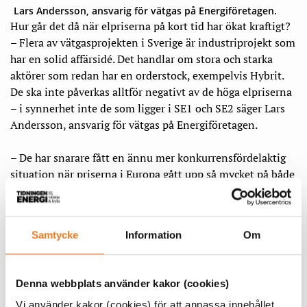
Lars Andersson, ansvarig för vätgas på Energiföretagen.
Hur går det då när elpriserna på kort tid har ökat kraftigt?
– Flera av vätgasprojekten i Sverige är industriprojekt som
har en solid affärsidé. Det handlar om stora och starka
aktörer som redan har en orderstock, exempelvis Hybrit.
De ska inte påverkas alltför negativt av de höga elpriserna
– i synnerhet inte de som ligger i SE1 och SE2 säger Lars
Andersson, ansvarig för vätgas på Energiföretagen.
– De har snarare fått en ännu mer konkurrensfördelaktig
situation när priserna i Europa gått upp så mycket på både
el och naturgas, säger Lars Andersson och får medhåll från
Björn Aronsson.
Samtycke
Information
Om
– Även om det är väldigt höga elpriser i södra Sverige så är
de ändå betydligt lägre än i de flesta andra länder i
Europa. Vi har fått utländska investeringar i Sverige tack
Denna webbplats använder kakor (cookies)
vare att vi har fossilfri elproduktion och att priserna är
låga. Fertiberias ammoniakfabrik i norra Sverige är ett
Vi använder kakor (cookies) för att anpassa innehållet