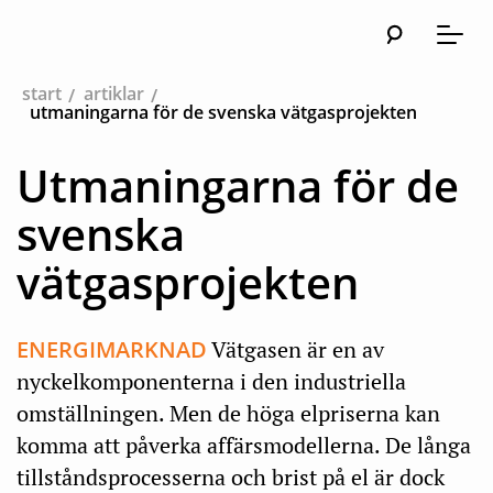
Sök
Huvudna
Meny
start
artiklar
utmaningarna för de svenska vätgasprojekten
Utmaningarna för de
svenska
vätgasprojekten
ENERGIMARKNAD
Vätgasen är en av
nyckelkomponenterna i den industriella
omställningen. Men de höga elpriserna kan
komma att påverka affärsmodellerna. De långa
tillståndsprocesserna och brist på el är dock