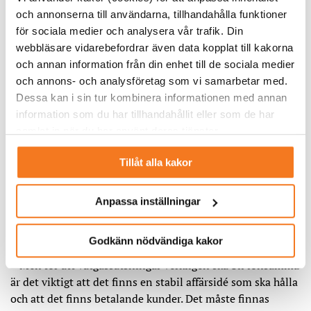
sådant exempel. Tar vi SE1 så är elpriserna fortfarande
och annonserna till användarna, tillhandahålla funktioner
väldigt attraktiva, säger Björn Aronsson.
för sociala medier och analysera vår trafik. Din
webbläsare vidarebefordrar även data kopplat till kakorna
– Men företagen i SE3 och SE4 kan behöva se över hur
och annan information från din enhet till de sociala medier
deras affärsmodell och riskprofil ser ut, för elpriserna är ju
och annons- och analysföretag som vi samarbetar med.
betydligt högre än för något år sedan då bolagen kanske
Dessa kan i sin tur kombinera informationen med annan
gjorde sina kalkyler, så där är det betydligt mer skakigt,
information som du har tillhandahållit eller som de har
säger Lars Andersson.
samlat in när du har använt deras tjänster.
Tillåt alla kakor
Starka krafter i kommuner
Det är inte enbart företag som vill satsa på vätgas, utan
även kommuner. Lars Andersson pekar på att det i flera
Anpassa inställningar
kommuner finns starka krafter att satsa på vätgas, för att
det ses som att man därmed är i framkant.
Godkänn nödvändiga kakor
– Men för att vätgassatsningar verkligen ska bli lönsamma
är det viktigt att det finns en stabil affärsidé som ska hålla
och att det finns betalande kunder. Det måste finnas