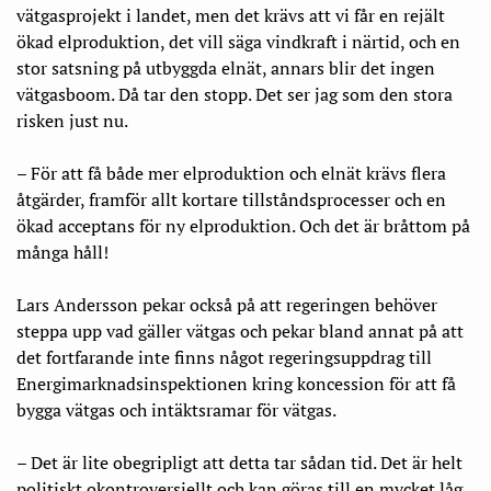
vätgasprojekt i landet, men det krävs att vi får en rejält
ökad elproduktion, det vill säga vindkraft i närtid, och en
stor satsning på utbyggda elnät, annars blir det ingen
vätgasboom. Då tar den stopp. Det ser jag som den stora
risken just nu.
– För att få både mer elproduktion och elnät krävs flera
åtgärder, framför allt kortare tillståndsprocesser och en
ökad acceptans för ny elproduktion. Och det är bråttom på
många håll!
Lars Andersson pekar också på att regeringen behöver
steppa upp vad gäller vätgas och pekar bland annat på att
det fortfarande inte finns något regeringsuppdrag till
Energimarknadsinspektionen kring koncession för att få
bygga vätgas och intäktsramar för vätgas.
– Det är lite obegripligt att detta tar sådan tid. Det är helt
politiskt okontroversiellt och kan göras till en mycket låg