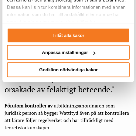
plats utan att det går att köpa ett intyg. Det ska inte vara
Dessa kan i sin tur kombinera informationen med annan
möjligt, säger Kristian Öhrn.
information som du har tillhandahållit eller som de har
samlat in när du har använt deras tjänster.
Finns det risk för att det saknas tillräckligt med godkända
utbildningsföretag den 1 januari?
Tillåt alla kakor
– Jag tror inte det. Redan i början av november hade vi
Anpassa inställningar
kontrakterat ett 20-tal utbildningsanordnare, så alla är väl
förberedda på övergången.
Godkänn nödvändiga kakor
76
%
av elolyckorna bedöms
orsakade av felaktigt beteende."
Förutom kontroller av
utbildningsanordnaren som
juridisk person så bygger Wattityd även på att kontrollera
att lärare följer regelverket och har tillräckligt med
teoretiska kunskaper.