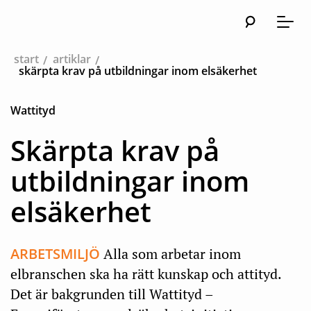
Sök
Huvudn
Meny
start
artiklar
skärpta krav på utbildningar inom elsäkerhet
Wattityd
Skärpta krav på
utbildningar inom
elsäkerhet
ARBETSMILJÖ
Alla som arbetar inom
elbranschen ska ha rätt kunskap och attityd.
Det är bakgrunden till Wattityd –