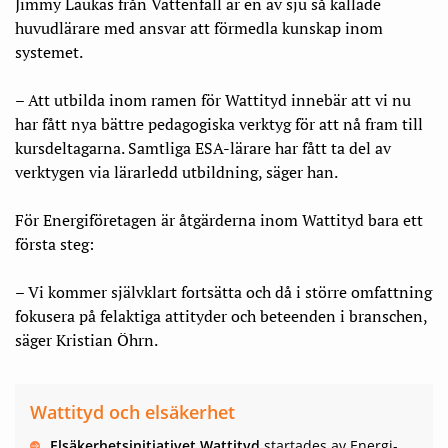
Jimmy Laukas från Vattenfall är en av sju så kallade
huvudlärare med ansvar att förmedla kunskap inom
systemet.
– Att utbilda inom ramen för Wattityd innebär att vi nu
har fått nya bättre pedagogiska verktyg för att nå fram till
kursdeltagarna. Samtliga ESA-lärare har fått ta del av
verktygen via lärarledd utbildning, säger han.
För Energiföretagen är åtgärderna inom Wattityd bara ett
första steg:
– Vi kommer självklart fortsätta och då i större omfattning
fokusera på felaktiga attityder och beteenden i branschen,
säger Kristian Öhrn.
Wattityd och elsäkerhet
Elsäkerhetsinitiativet
Wattityd
startades av Energi­