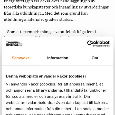
Energiföretagen tar också över handläggningen av
teoretiska kunskapstester och insamling av utvärderingar
från alla utbildningar. Med det som grund kan
utbildningsmaterialet gradvis stärkas.
– Som ett exempel: många svarar fel på fråga fem i
kunskapstestet; då kanske orsaken inte är att läraren har
gjort ett dåligt jobb utan att materialet inte belyst frågan
tillräckligt
eller att frågan varit felformulerad.
Samtycke
Information
Om
Utbildningsanordnare kan både vara medlemsföretag och
externa företag. Stor vikt har lagts på att alla som utbildar
ska uppfylla samma kvalitetskrav.
Denna webbplats använder kakor (cookies)
Vi använder kakor (cookies) för att anpassa innehållet
– Det gör vi mot en bakgrund där vi haft och kanske även
och annonserna till användarna, tillhandahålla funktioner
fortfarande har utbildningsanordnare som erbjuder
för sociala medier och analysera vår trafik. Din
utbildningar för betydligt fler deltagare än vad vi
webbläsare vidarebefordrar även data kopplat till kakorna
förespråkar eller som genomförs på kortare tid. Vi har till
och annan information från din enhet till de sociala medier
och med hört exempel att man inte ens behöver vara på
och annons- och analysföretag som vi samarbetar med.