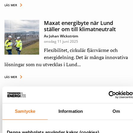
LÄS MER
Maxat energibyte när Lund
ställer om till klimatneutralt
Av Johan Wickström
onsdag 11 juni 2025
Flexibilitet, cirkulär fjärrvärme och
energidelning. Det är många innovativa
lösningar som nu utvecklas i Lund...
LÄS MER
Fjärrvärme genom världsarvet
Av Jan Hallman
onsdag 4 juni 2025
Samtycke
Information
Om
För första gången på drygt 100 år har
nya ledningar och kablar dragits genom
Söderport i Visby ringmur. En inf...
Denna webbplats använder kakor (cookies)