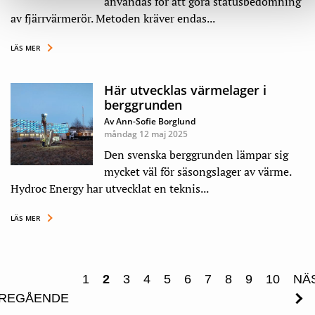
användas för att göra statusbedömning
av fjärrvärmerör. Metoden kräver endas...
LÄS MER
Här utvecklas värmelager i
berggrunden
Av Ann-Sofie Borglund
måndag 12 maj 2025
Den svenska berggrunden lämpar sig
mycket väl för säsongslager av värme.
Hydroc Energy har utvecklat en teknis...
LÄS MER
1
2
3
4
5
6
7
8
9
10
NÄ
REGÅENDE