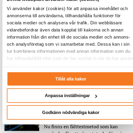
Vi använder kakor (cookies) för att anpassa innehållet och
LÄS MER
annonserna till användarna, tillhandahålla funktioner för
sociala medier och analysera vår trafik. Din webbläsare
Snabbutbildning till drifttekniker
vidarebefordrar även data kopplat till kakorna och annan
gav goda resultat
information från din enhet till de sociala medier och annons-
Av Jan Hallman
och analysföretag som vi samarbetar med. Dessa kan i sin
tisdag 27 maj 2025
tur kombinera informationen med annan information som du
Projektet att snabbutbilda drifttekniker
har tillhandahållit eller som de har samlat in när du har använ
till el- och värmebranschen har lockat
deras tjänster.
många sökande. Två av deltagar...
Tillåt alla kakor
LÄS MER
Anpassa inställningar
Så kan fjärrvärmeföretag
bedöma statusen på sina rör
Godkänn nödvändiga kakor
Av Ann-Sofie Borglund
måndag 26 maj 2025
Nu finns en fälttestmetod som kan