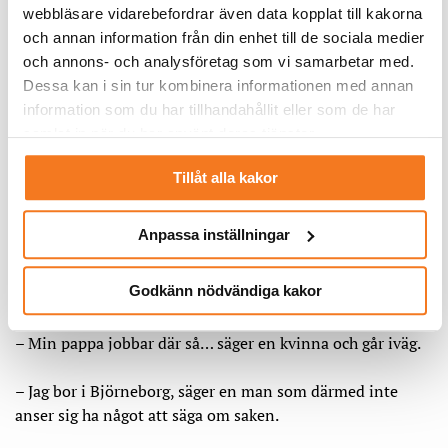
webbläsare vidarebefordrar även data kopplat till kakorna
och annan information från din enhet till de sociala medier
och annons- och analysföretag som vi samarbetar med.
Dessa kan i sin tur kombinera informationen med annan
information som du har tillhandahållit eller som de har
Jag tror att väldigt få personer är emot
samlat in när du har använt deras tjänster.
slutförvaringen här.
Harri Mäkinen, pensionerad före detta väktare på
Tillåt alla kakor
kärnkraftverket.
Anpassa inställningar
I lunchrusningen vid köpcentret i Euraåminne är det inte
många som är intresserade av att prata om slutförvaret
Godkänn nödvändiga kakor
som byggs knappt två mil därifrån.
– Min pappa jobbar där så… säger en kvinna och går iväg.
– Jag bor i Björneborg, säger en man som därmed inte
anser sig ha något att säga om saken.