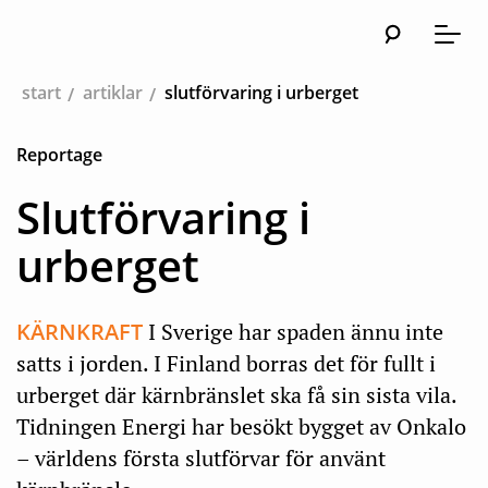
Sök
Huvudn
Meny
start
artiklar
slutförvaring i urberget
Reportage
Slutförvaring i
urberget
KÄRNKRAFT
I Sverige har spaden ännu inte
satts i jorden. I Finland borras det för fullt i
urberget där kärnbränslet ska få sin sista vila.
Tidningen Energi har besökt bygget av Onkalo
– världens första slutförvar för använt