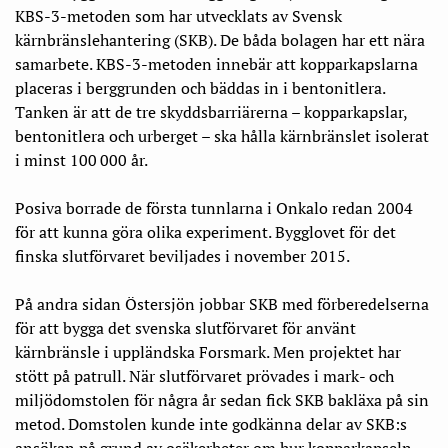
KBS-3-metoden som har utvecklats av Svensk
kärnbränslehantering (SKB). De båda bolagen har ett nära
samarbete. KBS-3-metoden innebär att kopparkapslarna
placeras i berggrunden och bäddas in i bentonitlera.
Tanken är att de tre skyddsbarriärerna – kopparkapslar,
bentonitlera och urberget – ska hålla kärnbränslet isolerat
i minst 100 000 år.
Posiva borrade de första tunnlarna i Onkalo redan 2004
för att kunna göra olika experiment. Bygglovet för det
finska slutförvaret beviljades i november 2015.
På andra sidan Östersjön jobbar SKB med förberedelserna
för att bygga det svenska slutförvaret för använt
kärnbränsle i uppländska Forsmark. Men projektet har
stött på patrull. När slutförvaret prövades i mark- och
miljödomstolen för några år sedan fick SKB bakläxa på sin
metod. Domstolen kunde inte godkänna delar
av SKB:s
ansökan på grund av osäkerheter om hur kopparkapseln