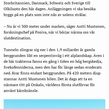
Storbritannien, Danmark, Schweiz och Sverige till
Olkiluoto den här dagen. Anläggningen vi ska besöka
byggs på en plats som inte nås av solens strålar.
– Nu är vi 300 meter under marken, säger Antti Mustonen,
forskningschef på Posiva, när vi börjar närma oss vår
slutdestination.
Tunneln slingrar sig ner i den 1,9 miljarder år gamla
berggrunden likt en serpentinväg i ett alplandskap. Även i
de här trakterna fanns en gång i tiden en hög bergskedja,
Svekofenniderna, men den har för länge sedan eroderats
ned. Kvar finns endast berggrunden. På 420 meters djup
stannar Antti Mustonen bilen. Det är dags att ta en
närmare titt på Onkalo, världens första slutförvar för
använt kärnbränsle.