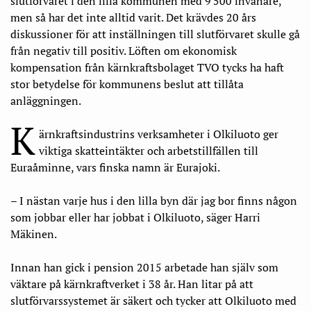
slutförvaret i den lilla kommunen med 9 500 invånare,
men så har det inte alltid varit. Det krävdes 20 års
diskussioner för att inställningen till slutförvaret skulle gå
från negativ till positiv. Löften om ekonomisk
kompensation från kärnkraftsbolaget TVO tycks ha haft
stor betydelse för kommunens beslut att tillåta
anläggningen.
K
ärnkraftsindustrins verksamheter i Olkiluoto ger
viktiga skatteintäkter och arbetstillfällen till
Euraåminne, vars finska namn är Eurajoki.
– I nästan varje hus i den lilla byn där jag bor finns någon
som jobbar eller har jobbat i Olkiluoto, säger Harri
Mäkinen.
Innan han gick i pension 2015 arbetade han själv som
väktare på kärnkraftverket i 38 år. Han litar på att
slutförvarssystemet är säkert och tycker att Olkiluoto med