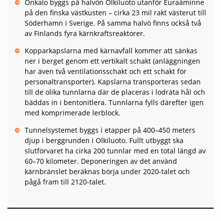
Onkalo byggs på halvön Olkiluoto utanför Eura­åminne
på den finska västkusten – cirka 23 mil rakt västerut till
Söderhamn i Sverige. På samma halvö finns ­också två
av Finlands fyra kärnkrafts­reaktorer.
Kopparkapslarna med kärnavfall kommer att sänkas
ner i berget genom ett vertikalt schakt (anläggningen
har även två ventilationsschakt och ett schakt för
personal­transporter). ­Kapslarna transporteras sedan
till de olika tunnlarna där de placeras i lodräta hål och
bäddas in i bentonitlera. Tunnlarna fylls där­efter igen
med komprimerade lerblock.
Tunnelsystemet byggs i etapper på 400–450 meters
djup i berggrunden i Olkiluoto. Fullt utbyggt ska
slutförvaret ha cirka 200 tunnlar med en total längd av
60–70 kilometer. Deponeringen av det använd
kärnbränslet beräknas börja under 2020-talet och
pågå fram till 2120-talet.