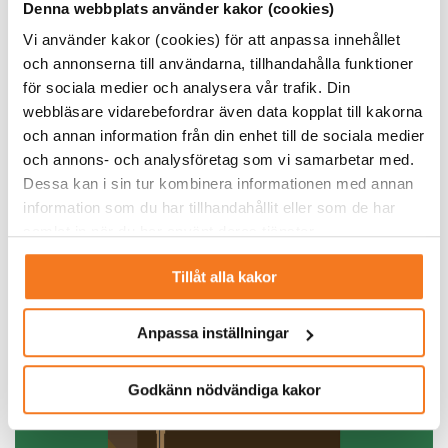
Denna webbplats använder kakor (cookies)
På ovansidan försluts brunnshålet och placeras i en
Vi använder kakor (cookies) för att anpassa innehållet
betongkista med ett utlopp för ångan. En bit bort ska den
och annonserna till användarna, tillhandahålla funktioner
150 kvadratmeter stora elproduktionsanläggningen
för sociala medier och analysera vår trafik. Din
placeras med turbin och generator.
webbläsare vidarebefordrar även data kopplat till kakorna
och annan information från din enhet till de sociala medier
– Vi har valt att satsa på småskaliga, diskreta och
och annons- och analysföretag som vi samarbetar med.
modulära enheter som kan smälta in i naturen. Det är ju
Dessa kan i sin tur kombinera informationen med annan
också lättare ur ett acceptansperspektiv. Vi kommer rikta
information som du har tillhandahållit eller som de har
oss främst till industrikunder, säger Jessica Friberg.
samlat in när du har använt deras tjänster.
Tillåt alla kakor
Anpassa inställningar
Godkänn nödvändiga kakor