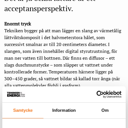
acceptansperspektiv.
Enormt tryck
Tekniken bygger på
att man lägger en slang av värmetålig
lättviktskomposit i det halvmeterstora hålet, som
successivt smalnar av till 20 centimeters diameter. I
slangen, som även innehåller digital styrutrustning, för
man ner vatten till bottnen. Där finns en diffusor – ett
slags duschmunstycke – som släpper ut vattnet under
kontrollerade former. Temperaturen härnere ligger på
300–450 grader, så vattnet bildar så kallad torr ånga (när
alla vattenmolekyler förbli i gasform).
– Det blir ett enormt tryck i hålet, men vi har skapat ett
system som reglerar och hanterar trycket på en jämn och
Samtycke
Information
Om
exakt nivå. Det blir ett konstant tryck på ångan som går
upp till en turbin.