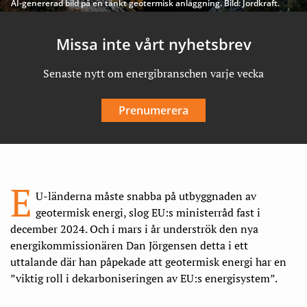
AI-genererad bild på en tänkt geotermisk anläggning. Bild: Jordkraft.
Missa inte vårt nyhetsbrev
Senaste nytt om energibranschen varje vecka
Prenumerera
E
U-länderna måste snabba på utbyggnaden av
geotermisk energi, slog EU:s ministerråd fast i
december 2024. Och i mars i år underströk den nya
energikommissionären Dan Jörgensen detta i ett
uttalande där han påpekade att geotermisk energi har en
”viktig roll i dekarboniseringen av EU:s energisystem”.