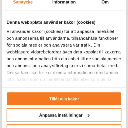
Samtycke
Information
Om
Denna webbplats använder kakor (cookies)
Finn Kofoed-Dam, vd på Strandmöllen.
Vi använder kakor (cookies) för att anpassa innehållet
– Det vi vill göra med det här projektet är att ta hela
och annonserna till användarna, tillhandahålla funktioner
kedjan från elproduktion, produktion av vätgas till
för sociala medier och analysera vår trafik. Din
tankningsmöjlighet, säger Finn Kofoed-Dam, vd på
webbläsare vidarebefordrar även data kopplat till kakorna
Strandmöllen.
och annan information från din enhet till de sociala medier
och annons- och analysföretag som vi samarbetar med.
I början var det tänkt att elproduktionen skulle ske via
Dessa kan i sin tur kombinera informationen med annan
vindkraftverk, finansierade av Ljungby Energi, men det
information som du har tillhandahållit eller som de har
kom aldrig till stånd, och istället satsade Strandmöllen på
samlat in när du har använt deras tjänster.
egen solenergi som förnybar energikälla.
Tillåt alla kakor
Som en del av satsningen har Strandmöllen även byggt en
avancerad fyllningsanläggning för flaskor, batterier och
Anpassa inställningar
trailers, vilket gör det möjligt att förse kunder med vätgas
oavsett behovets storlek och lokalisering.