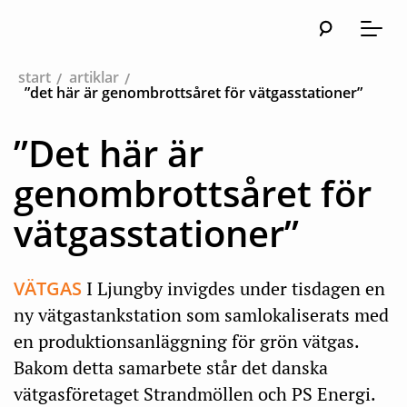
Sök
Huvudna
Meny
start
artiklar
”det här är genombrottsåret för vätgasstationer”
”Det här är
genombrottsåret för
vätgasstationer”
VÄTGAS
I Ljungby invigdes under tisdagen en
ny vätgastankstation som samlokaliserats med
en produktionsanläggning för grön vätgas.
Bakom detta samarbete står det danska
vätgasföretaget Strandmöllen och PS Energi.