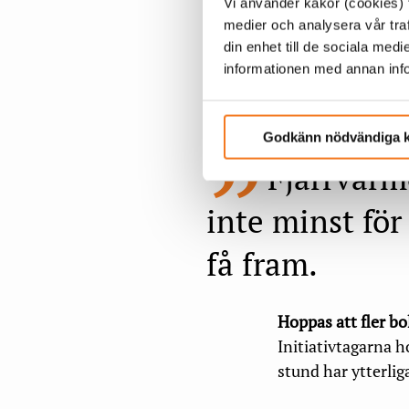
Politikerna och ku
Vi använder kakor (cookies) f
medier och analysera vår traf
din enhet till de sociala me
Sex bolag i initia
informationen med annan infor
på ett annat sätt ä
särskild sajt klar
Godkänn nödvändiga 
Fjärrvärme
inte minst för
få fram.
Hoppas att fler b
Initiativtagarna h
stund har ytterlig