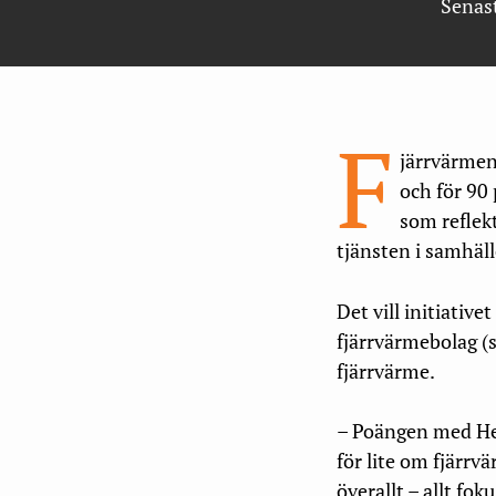
Senas
F
järrvärmen
och för 90
som reflek
tjänsten i samhäll
Det vill initiativ
fjärrvärmebolag (
fjärrvärme.
– Poängen med Hej
för lite om fjärrv
överallt – allt fo