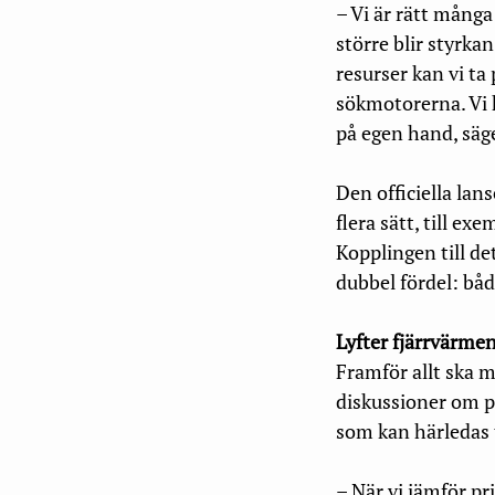
– Vi är rätt många
större blir styrka
resurser kan vi t
sökmotorerna. Vi 
på egen hand, säge
Den officiella la
flera sätt, till e
Kopplingen till det
dubbel fördel: båd
Lyfter fjärrvärmen
Framför allt ska ma
diskussioner om p
som kan härledas t
– När vi jämför pr