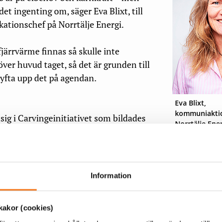
det ingenting om, säger Eva Blixt, till
tionschef på Norrtälje Energi.
fjärrvärme finnas så skulle inte
ver huvud taget, så det är grunden till
lyfta upp det på agendan.
Eva Blixt,
kommuniaktio
sig i Carvingeinitiativet som bildades
Norrtälje Ener
 och där ungefär 30 lokala energibolag
e ingår.
 ett nätverk där vi diskuterar hur vi kan samarbeta bättre
Information
lösningar och dra nytta av varandras kunskap. Vi jobbar
upper, och ett område där det blev särskilt tydligt att vi
akor (cookies)
 är att synliggöra fjärrvärme i debatten och samhället.