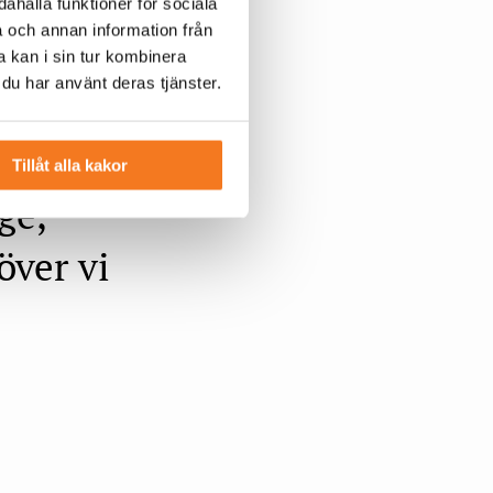
.
ahålla funktioner för sociala
a och annan information från
 kan i sin tur kombinera
sten
 du har använt deras tjänster.
 en
Tillåt alla kakor
ge,
över vi