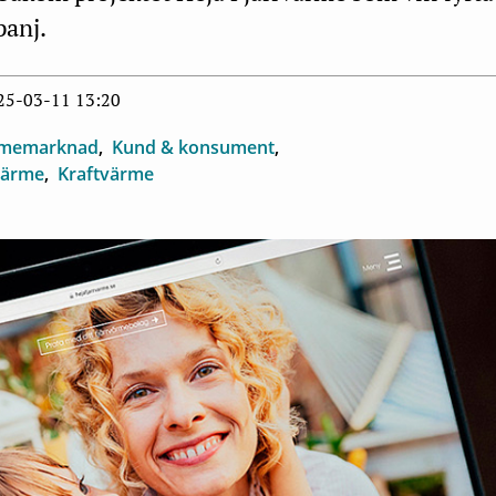
panj.
025-03-11 13:20
memarknad
Kund & konsument
värme
Kraftvärme