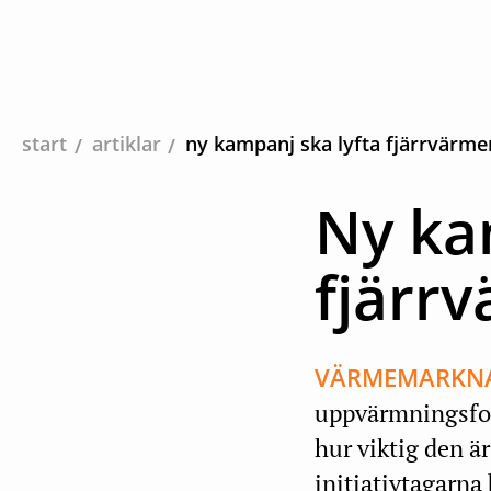
start
artiklar
ny kampanj ska lyfta fjärrvärme
Ny ka
fjärr
VÄRMEMARKN
uppvärmningsform
hur viktig den ä
initiativtagarna