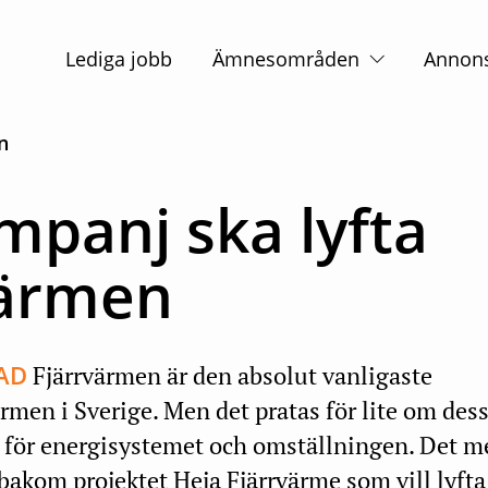
Huvudnavigation
Lediga jobb
Ämnesområden
Annon
n
mpanj ska lyfta
värmen
AD
Fjärrvärmen är den absolut vanligaste
en i Sverige. Men det pratas för lite om dess
r för energisystemet och omställningen. Det m
 bakom projektet Heja Fjärrvärme som vill lyft