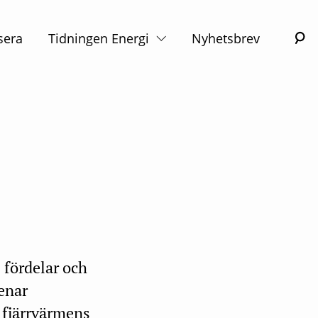
S
sera
Tidningen Energi
Nyhetsbrev
 fördelar och
enar
a fjärrvärmens