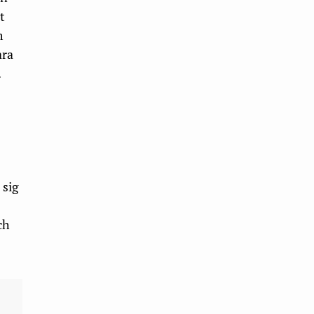
t
m
ara
.
 sig
ch