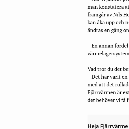
man konstatera att
framgår av Nils Ho
kan åka upp och ner
ändras en gång om 
– En annan fördel
värmelagersystem e
Vad tror du det be
– Det har varit en
med att det rullad
Fjärrvärmen är ext
det behöver vi få 
Heja Fjärrvärme