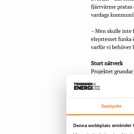
fjärrvärme pratas 
vardags kommunika
– Men skulle inte 
elsystemet funka ö
varför vi behöver 
Stort nätverk
Projektet grundar 
för några år sedan
som har fjärrvärm
– Det är i grunden
Samtycke
hitta gemensamma 
lite olika arbetsgr
Denna webbplats använder k
behöver samarbeta