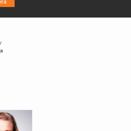
era
v
ga