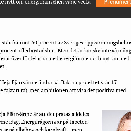
te nytt om energibranschen varje vecka
Prenumer
 står för runt 60 procent av Sveriges uppvärmningsbeho
 procent i flerbostadshus. Men det är kanske inte så mån
terar över fördelarna med energiformen och nyttan med
et.
et Heja Fjärrvärme ändra på. Bakom projektet står 17
se faktaruta), med ambitionen att visa det positiva med
a Fjärrvärme är att det pratas alldeles
ärme idag. Energifrågorna är på tapeten
kus är på elbehov och kärnkraft – men