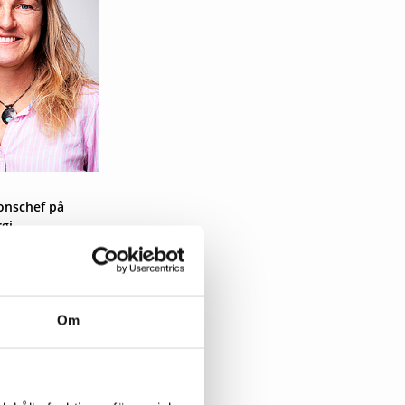
nschef på
gi.
,
Om
 i