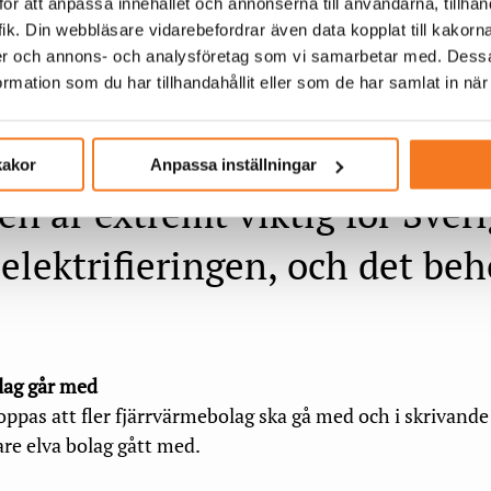
nderna vet inte vad fjärrvärme är – det måste vi ändra på
ör att anpassa innehållet och annonserna till användarna, tillhand
ik. Din webbläsare vidarebefordrar även data kopplat till kakorn
dier och annons- och analysföretag som vi samarbetar med. Dessa
tivet kände då att man måste växla upp och prata om tjän
mation som du har tillhandahållit eller som de har samlat in när
n det tidigare har gjorts. Projektets första mål var att ha
 innan årsskiftet 2024–25, vilket också genomfördes.
kakor
Anpassa inställningar
n är extremt viktig för Sveri
 elektrifieringen, och det beh
olag går med
oppas att fler fjärrvärmebolag ska gå med och i skrivande
are elva bolag gått med.