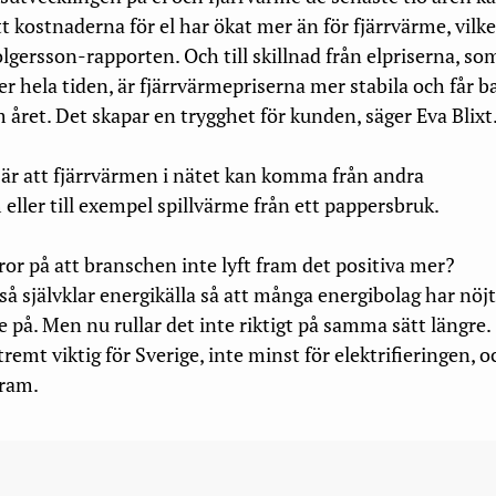
 kostnaderna för el har ökat mer än för fjärrvärme, vilke
lgersson-rapporten. Och till skillnad från elpriserna, so
 hela tiden, är fjärr­värme­­priserna mer stabila och får b
året. Det skapar en trygg­het för kunden, säger Eva Blixt
 är att fjärrvärmen i nätet kan komma från andra
ller till exempel spillvärme från ett pappersbruk.
ror på att branschen inte lyft fram det positiva mer?
 så självklar energikälla så att många energibolag har nöjt
e på. Men nu rullar det inte riktigt på samma sätt längre.
remt viktig för Sverige, inte minst för elektrifieringen, o
fram.