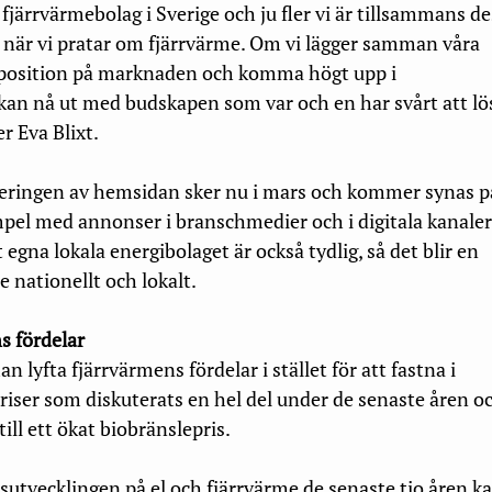
 fjärrvärmebolag i Sverige och ju fler vi är tillsammans d
n när vi pratar om fjärrvärme. Om vi lägger samman våra
a position på marknaden och komma högt upp i
kan nå ut med budskapen som var och en har svårt att lö
r Eva Blixt.
nseringen av hemsidan sker nu i mars och kommer synas p
xempel med annonser i branschmedier och i digitala kanaler
 egna lokala energibolaget är också tydlig, så det blir en
e nationellt och lokalt.
s fördelar
n lyfta fjärrvärmens fördelar i stället för att fastna i
riser som diskuterats en hel del under de senaste åren o
ill ett ökat biobränslepris.
isutvecklingen på el och fjärr­värme de senaste tio åren k