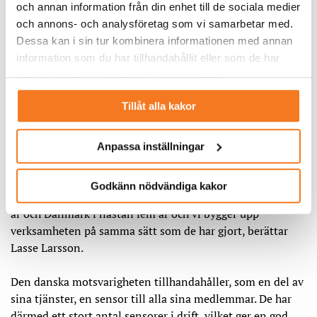
och annan information från din enhet till de sociala medier
bakgrund inom såväl energi- som säkerhetsbranschen. Nu
och annons- och analysföretag som vi samarbetar med.
inleds rekrytering av flera personer och målet är att minst
Dessa kan i sin tur kombinera informationen med annan
ett par nyckelpersoner till ska vara på plats under hösten.
information som du har tillhandahållit eller som de har
samlat in när du har använt deras tjänster.
På sikt räknar man med att ha omkring 15 anställda som
har olika koordinerande roller. Därutöver kommer man ha
Tillåt alla kakor
expertis kontrakterade. Det kan bland annat handla om
incidenthanterare som kan hjälpa när något bolag
drabbats av cyberbrottslighet.
Anpassa inställningar
– Vi tittar noggrant på verksamheterna i våra grannländer
Godkänn nödvändiga kakor
och tar lärdomar från dem. Norge har varit operativa i tio
år och Danmark i nästan fem år och vi bygger upp
verksamheten på samma sätt som de har gjort, berättar
Lasse Larsson.
Den danska motsvarigheten tillhandahåller, som en del av
sina tjänster, en sensor till alla sina medlemmar. De har
därmed ett stort antal sensorer i drift, vilket ger en god