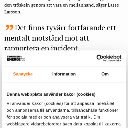
den tröskeln genom att vara en mellanhand, säger Lasse
Larsson.
Det finns tyvärr fortfarande ett
mentalt motstånd mot att
rapportera en incident.
Kan jämföras med en brandkår
Det handlar även om incidenthantering där Energi-CERT
Samtycke
Information
Om
ska kunna hjälpa energibolagen med expertis.
– Det kan jämföras med en brandkår, där vi ska kunna göra
Denna webbplats använder kakor (cookies)
snabba utryckningar vid behov. Men vi ska också jobba
Vi använder kakor (cookies) för att anpassa innehållet
mycket med rådgivning och förebyggande arbete, så att
och annonserna till användarna, tillhandahålla funktioner
det blir så få utryckningar som möjligt.
för sociala medier och analysera vår trafik. Din
webbläsare vidarebefordrar även data kopplat till kakorna
Lasse Larsson anställdes som vd i april och har en