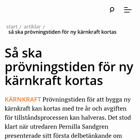
Sök
Huvudna
Meny
start
artiklar
så ska prövningstiden för ny kärnkraft kortas
Så ska
prövningstiden för ny
kärnkraft kortas
KÄRNKRAFT
Prövningstiden för att bygga ny
kärnkraft kan kortas med tre år och avgiften
för tillståndsprocessen kan halveras. Det stod
klart när utredaren Pernilla Sandgren
presenterade sitt första delbetänkande om