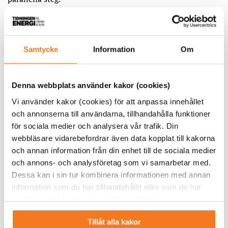
En skillnad mot idag är att Strålsäkerhetsmyndigheten, i
stället för regeringen, kommer att fatta beslut om
tillstånd. Anläggningen får byggas så snart alla tillstånd är
Samtycke
Information
Om
beviljande.
I utredningen har det även ingått att se över systemet
Denna webbplats använder kakor (cookies)
med ansökningsavgifter. Med dagens regler är
Vi använder kakor (cookies) för att anpassa innehållet
ansökningsavgiften för att bygga en ny kärnkraftsreaktor
och annonserna till användarna, tillhandahålla funktioner
omkring 100 miljoner kronor, vilket betalas till
för sociala medier och analysera vår trafik. Din
Strålsäkerhetsmyndigheten. Avgifterna idag utgår från att
webbläsare vidarebefordrar även data kopplat till kakorna
det är ett storskaligt kärnkraftverk som ska byggas och
och annan information från din enhet till de sociala medier
anpassas för en specifik plats, medan dagens teknik även
och annons- och analysföretag som vi samarbetar med.
omfattar små modulära reaktorer (SMR) som i högre grad
Dessa kan i sin tur kombinera informationen med annan
är standardiserade och dessutom ska kunna serietillverkas.
information som du har tillhandahållit eller som de har
samlat in när du har använt deras tjänster.
Det finns idag inga pågående
Tillåt alla kakor