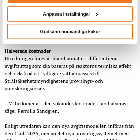
ansökningar, vilket vi ser som fördel
då alla nya ansökningar därmed kan
Anpassa inställningar
omfattas av det nya
ansökningssystemet.
Godkänn nödvändiga kakor
Halverade kostnader
Utredningen föreslår bland annat ett differentierat
avgiftsuttag som ska baseras på reaktorns termiska effekt
och också på ett tydligare sätt anpassas till
Strålsäkerhetsmyndighetens prövnings- och
granskningsinsats.
– Vi bedömer att den sökandes kostnader kan halveras,
säger Pernilla Sandgren.
Enligt utredaren kan den nya avgiftsmodellen införas från
den 1 juli 2025, medan det nya prövningssystemet med