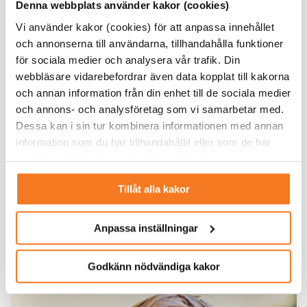
Denna webbplats använder kakor (cookies)
Vi använder kakor (cookies) för att anpassa innehållet
och annonserna till användarna, tillhandahålla funktioner
för sociala medier och analysera vår trafik. Din
webbläsare vidarebefordrar även data kopplat till kakorna
och annan information från din enhet till de sociala medier
och annons- och analysföretag som vi samarbetar med.
Dessa kan i sin tur kombinera informationen med annan
information som du har tillhandahållit eller som de har
Peter Hillblom har fått tampas med många fördomar under
samlat in när du har använt deras tjänster.
åren.
Tillåt alla kakor
Höj blicken och tänk nytt
Anders Åkerberg, vd på Linjemontage, säger att han djupt
Anpassa inställningar
ogillar ordet funktionsnedsättning.
Godkänn nödvändiga kakor