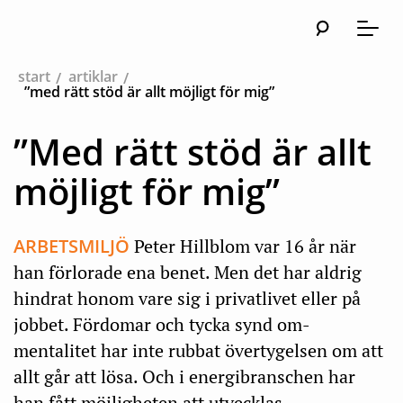
Sök
Huvudna
Meny
start
artiklar
”med rätt stöd är allt möjligt för mig”
”Med rätt stöd är allt
möjligt för mig”
ARBETSMILJÖ
Peter Hillblom var 16 år när
han förlorade ena benet. Men det har aldrig
hindrat honom vare sig i privatlivet eller på
jobbet. Fördomar och tycka synd om-
mentalitet har inte rubbat övertygelsen om att
allt går att lösa. Och i energibranschen har
han fått möjligheten att utvecklas.