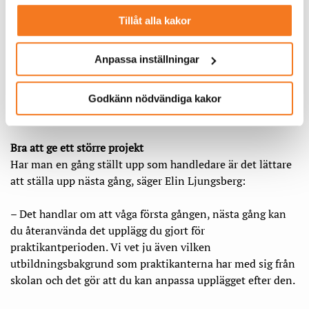
kan vi bidra med våra erfarenheter
Tillåt alla kakor
om vad branschen behöver för
kompetens och vi kan i vissa fall
Anpassa inställningar
vara med och påverka innehållet på
Godkänn nödvändiga kakor
utbildningarna.
Bra att ge ett större projekt
Har man en gång ställt upp som handledare är det lättare
att ställa upp nästa gång, säger Elin Ljungsberg:
– Det handlar om att våga första gången, nästa gång kan
du återanvända det upplägg du gjort för
praktikantperioden. Vi vet ju även vilken
utbildningsbakgrund som praktikanterna har med sig från
skolan och det gör att du kan anpassa upplägget efter den.