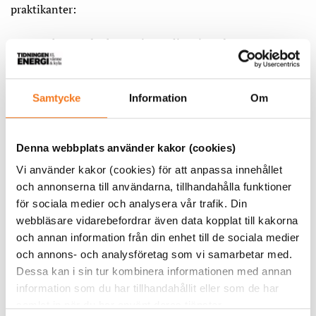
praktikanter:
– Jag tycker att det har varit otroligt givande att vara
handledare. När man ska visa och lära ut vad jobbet går ut
på får man många frågor om varför vi gör på det här sättet
eller hur det fungerar egentligen. Det gör att man får tänka
Samtycke
Information
Om
till och faktiskt kommer på nya sätt att hantera
arbetsuppgifter. Jag känner att det verkligen har påverkat
min egen utveckling på jobbet.
Denna webbplats använder kakor (cookies)
Vi använder kakor (cookies) för att anpassa innehållet
Det som är viktigt, tror Elin Ljungsberg, är att den som
och annonserna till användarna, tillhandahålla funktioner
väljer att bli handledare också tar hjälp av sina närmaste
för sociala medier och analysera vår trafik. Din
kollegor. Även om handledaren är huvudansvarig för
webbläsare vidarebefordrar även data kopplat till kakorna
praktikanten är det till stor hjälp om kollegorna kan bistå
och annan information från din enhet till de sociala medier
med att till exempel ta med praktikanten på lämpliga
och annons- och analysföretag som vi samarbetar med.
möten, studiebesök eller liknande.
Dessa kan i sin tur kombinera informationen med annan
information som du har tillhandahållit eller som de har
Genom att ta emot praktikanter
samlat in när du har använt deras tjänster.