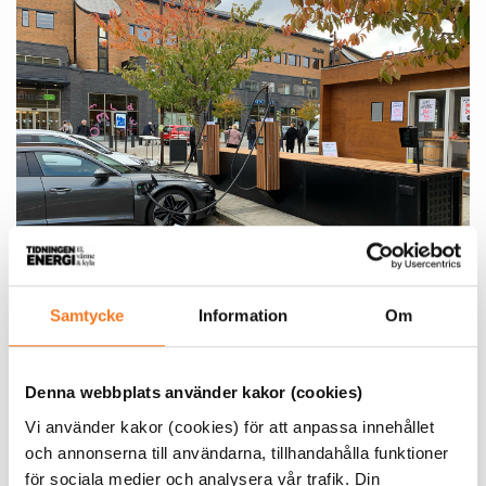
Samtycke
Information
Om
Under bänkytan finns ett batterilager. Foto: Björn Nilsson.
Samarbete med Ellevio
Denna webbplats använder kakor (cookies)
I december 2022 fick LexEnergy ett innovationsbidrag på
Vi använder kakor (cookies) för att anpassa innehållet
3 miljoner kronor från Energimyndigheten. I
och annonserna till användarna, tillhandahålla funktioner
bidragsmotiveringen skriver myndigheten bland annat att
för sociala medier och analysera vår trafik. Din
projektet ”ses som betydande och att innovationen har