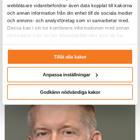
webbläsare vidarebefordrar även data kopplat till kakorna
goda möjligheter att kunna verifieras utifrån relevanta
och annan information från din enhet till de sociala medier
kundkrav”.
och annons- och analysföretag som vi samarbetar med.
Dessa kan i sin tur kombinera informationen med annan
Inför premiären i Nya Hovås finns även den lokala
information som du har tillhandahållit eller som de har
elnätsägaren Ellevio med, som bland annat agerat
samlat in när du har använt deras tjänster.
bollplank åt det nystartade företaget. Lex Energys lösning
ligger i linje med Ellevios arbete för att skapa smarta
Tillåt alla kakor
laddinfralösningar.
Anpassa inställningar
Godkänn nödvändiga kakor