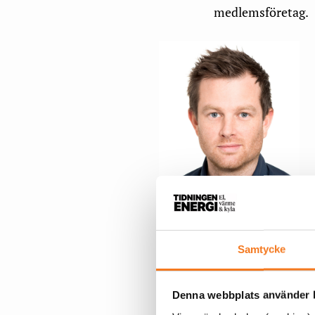
medlemsföretag.
Martin Johnsson, vd för
Paneltaket.
Samtycke
innebär den snabb
anställa betydligt 
Denna webbplats använder k