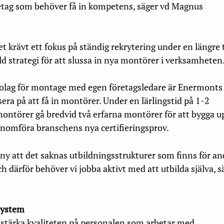
etag som behöver få in kompetens, säger vd Magnus
t krävt ett fokus på ständig rekrytering under en längre 
d strategi för att slussa in nya montörer i verksamheten
bolag för montage med egen företagsledare är Enermonts
sera på att få in montörer. Under en lärlingstid på 1-2
ontörer gå bredvid två erfarna montörer för att bygga u
nomföra branschens nya certifieringsprov.
 ny att det saknas utbildningsstrukturer som finns för an
 därför behöver vi jobba aktivt med att utbilda själva, s
ssystem
stärka kvaliteten på personalen som arbetar med