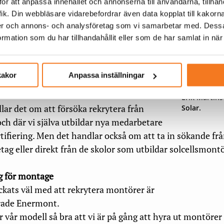
ndigt och har även startat upp vårt eget
ör att anpassa innehållet och annonserna till användarna, tillhand
 för att mäkta med den stora efterfrågan
ik. Din webbläsare vidarebefordrar även data kopplat till kakorn
dier och annons- och analysföretag som vi samarbetar med. Dessa
a en bra och säker arbetsmiljö för våra
mation som du har tillhandahållit eller som de har samlat in när
rner,
vd för Luma Energy, lyfter
kakor
Anpassa inställningar
a åtgärder för att möta bristen på
Erik Martins
ndlar det om att försöka rekrytera från
Solar.
ch där vi själva utbildar nya medarbetare
rtifiering. Men det handlar också om att ta in sökande fr
ag eller direkt från de skolor som utbildar solcellsmontö
g för montage
ckats väl med att rekrytera montörer är
rade Enermont.
r vår modell så bra att vi är på gång att hyra ut montörer t