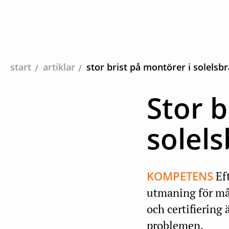
start
artiklar
stor brist på montörer i solelsb
Stor b
solel
KOMPETENS
Ef
utmaning för må
och certifiering
problemen.