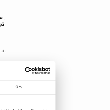
ka,
på
att
Om