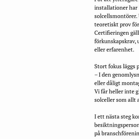
installationer har
solcellsmontörer. 
teoretiskt prov fö
Certifieringen gäl
förkunskapskrav, 
eller erfarenhet.
Stort fokus läggs 
– I den genomlysni
eller dåligt montag
Vi får heller inte 
solceller som allt
I ett nästa steg
kom
besiktningsperson
på branschförenin