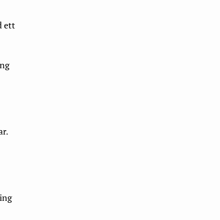
 ett
ing
ar.
ring