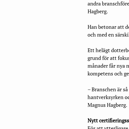
andra branschför
Hagberg.
Han betonar att de
och med en särskil
Ett helägt dotter
grund för att foku
månader får nya m
kompetens och ge
– Branschen är så
hantverksyrken och
Magnus Hagberg.
Nytt certifiering
För att ytterligare