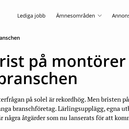
Huvudnavigation
Lediga jobb
Ämnesområden
Annon
ranschen
rist på montörer 
sbranschen
terfrågan på solel är rekordhög. Men bristen p
nga branschföretag. Lärlingsupplägg, egna ut
 är några åtgärder som nu lanserats för att kom