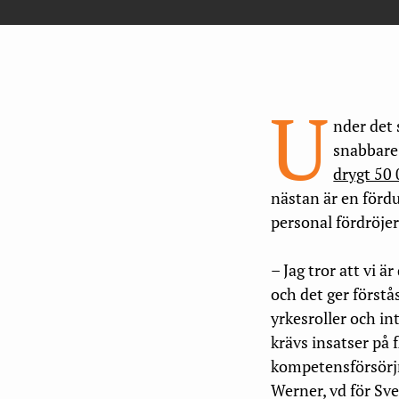
U
nder det 
snabbare
drygt 50 
nästan är en förd
personal fördröjer
– Jag tror att vi 
och det ger förstå
yrkesroller och in
krävs insatser på 
kompetensförsörjn
Werner, vd för Sv