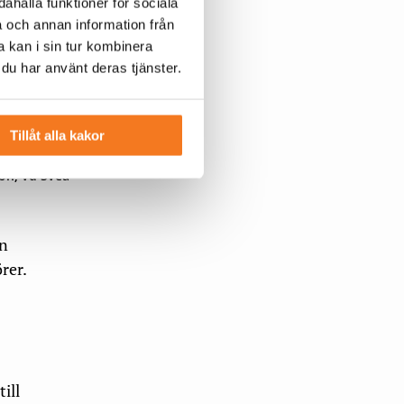
ahålla funktioner för sociala
a och annan information från
 kan i sin tur kombinera
 du har använt deras tjänster.
Tillåt alla kakor
on, vd Svea
ån
rer.
ill