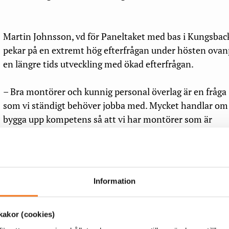
Martin Johnsson, vd för Paneltaket med bas i Kungsbac
pekar på en extremt hög efterfrågan under hösten ovan
en längre tids utveckling med ökad efterfrågan.
– Bra montörer och kunnig personal överlag är en fråga
som vi ständigt behöver jobba med. Mycket handlar om 
bygga upp kompetens så att vi har montörer som är
certifierade eller erfarna att jobba tillsammans med nya
medarbetare. En ganska enkel modell som fungerar bra,
säger Martin Johnsson.
Information
För Erik Martinson, vd för Svea Solar,
a utvecklingen att företaget har behövt
fler installatörer i Sverige.
akor (cookies)