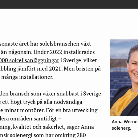
senaste året har solelsbranschen växt
 än någonsin. Under 2022 installerades
000 solcellsanläggningar
i Sverige, vilket
ubbling jämfört med 2021. Men bristen på
 många installationer.
är den bransch som växer snabbast i Sverige
s ett högt tryck på alla nödvändiga
te minst montörer. För en bra utveckling
flera områden samtidigt –
Anna Werner
ing, kvalitet och säkerhet, säger Anna
solenerg.
ensk solenergi som har omkring 280