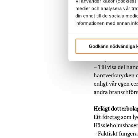
– Vi anställer stä
Vi använder kakor (cookies) f
utbildningscenter
medier och analysera vår traf
din enhet till de sociala me
och samtidigt skap
informationen med annan infor
anställda.
Linus Baihofer We
Godkänn nödvändiga 
betydelsen av fler
kompetens.
– Till viss del ha
hantverkaryrken o
enligt vår egen ce
andra branschföret
Helägt dotterbola
Ett företag som ly
Hässleholmsbase
– Faktiskt fungera