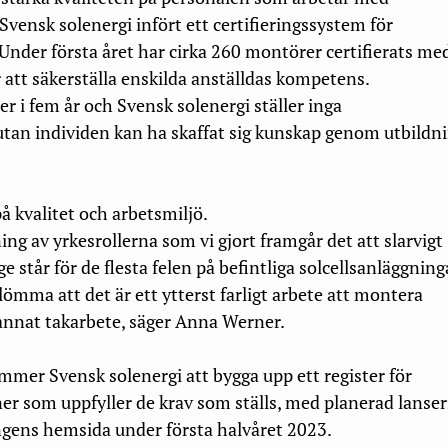
 Svensk solenergi infört ett certifieringssystem för
Under första året har cirka 260 montörer certifierats med
r att säkerställa enskilda anställdas kompetens.
ler i fem år och Svensk solenergi ställer inga
utan individen kan ha skaffat sig kunskap genom utbildn
på kvalitet och arbetsmiljö.
ng av yrkesrollerna som vi gjort framgår det att slarvigt
e står för de flesta felen på befintliga solcellsanläggning
glömma att det är ett ytterst farligt arbete
att montera
 annat takarbete, säger Anna Werner.
mer Svensk solenergi att bygga upp ett register för
er som uppfyller de krav som ställs, med planerad lanse
gens hemsida under första halvåret 2023.