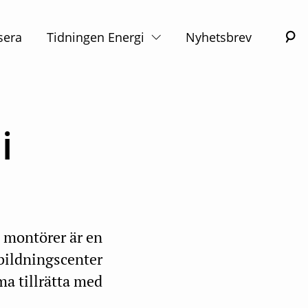
S
sera
Tidningen Energi
Nyhetsbrev
i
å montörer är en
bildningscenter
ma tillrätta med